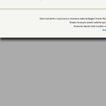
Optimizat pentru vizualizare cu browsere moderne (Google Chrome, Mozi
Drepturile asupra acestui website apar
Accesarea neautorizată a acestui si
Aut