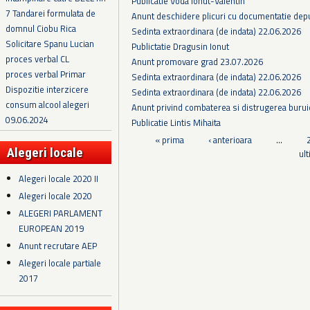
Publicatie Voda Ionut-Valentin
7 Tandarei formulata de
Anunt deschidere plicuri cu documentatie depus
domnul Ciobu Rica
Sedinta extraordinara (de indata) 22.06.2026
Solicitare Spanu Lucian
Publictatie Dragusin Ionut
proces verbal CL
Anunt promovare grad 23.07.2026
proces verbal Primar
Sedinta extraordinara (de indata) 22.06.2026
Dispozitie interzicere
Sedinta extraordinara (de indata) 22.06.2026
consum alcool alegeri
Anunt privind combaterea si distrugerea burui
09.06.2024
Publicatie Lintis Mihaita
Pagini
« prima
‹ anterioara
…
Alegeri locale
ul
Alegeri locale 2020 II
Alegeri locale 2020
ALEGERI PARLAMENT
EUROPEAN 2019
Anunt recrutare AEP
Alegeri locale partiale
2017