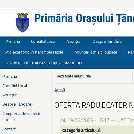
Primăria Orașului Țăn
Județul Ialomița
Primăria
Consiliul Local
Anunțuri
Despre Țăndărei
Proiecte fonduri nerambursabile
Anunturi achizitii publice
Par
SERVICIUL DE TRANSPORT IN REGIM DE TAXI
Primăria
Vezi toate anunțurile
Consiliul Local
Acasă
Eşti aici
Anunțuri
OFERTA RADU ECATERI
Despre Țăndărei
Complexul de servicii
sociale
Joi, 19/06/2025 - 15:17
—
UAT Tan
Contact
categoria articolului: