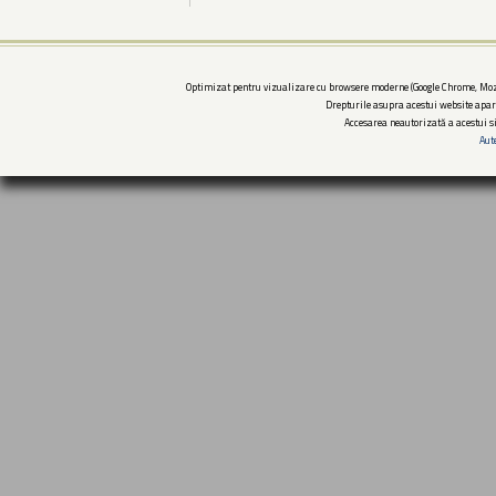
Optimizat pentru vizualizare cu browsere moderne (Google Chrome, Mozi
Drepturile asupra acestui website apar
Accesarea neautorizată a acestui si
Aut