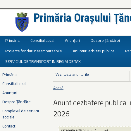
Primăria Orașului Țăn
Județul Ialomița
Primăria
Consiliul Local
Anunțuri
Despre Țăndărei
Proiecte fonduri nerambursabile
Anunturi achizitii publice
Par
SERVICIUL DE TRANSPORT IN REGIM DE TAXI
Primăria
Vezi toate anunțurile
Consiliul Local
Acasă
Eşti aici
Anunțuri
Anunt dezbatere publica i
Despre Țăndărei
Complexul de servicii
2026
sociale
Contact
categoria articolului:
Anunțuri