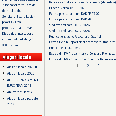
Proces verbal sedinta extraordinara (de indata
7 Tandarei formulata de
Proces-verbal 05.05.2026
domnul Ciobu Rica
Extras p-v raport final DADPP 27.07
Solicitare Spanu Lucian
Extras p-v raport final DADPP
proces verbal CL
Sedinta ordinara 30.07.2026
proces verbal Primar
Sedinta ordinara 30.07.2026
Dispozitie interzicere
Publicatie Enache Alexandru-Gabriel
consum alcool alegeri
Extras PV din Raport final promovare grad prof
09.06.2024
Publicatie Hauta David
Extras din PV Proba Interviu Concurs Promova
Alegeri locale
Extras din PV Proba Scrisa Concurs Promovare
Pagini
1
2
3
…
Alegeri locale 2020 II
Alegeri locale 2020
ALEGERI PARLAMENT
EUROPEAN 2019
Anunt recrutare AEP
Alegeri locale partiale
2017