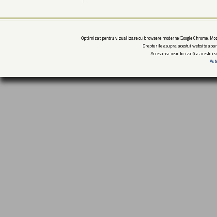
Optimizat pentru vizualizare cu browsere moderne (Google Chrome, Mozi
Drepturile asupra acestui website apar
Accesarea neautorizată a acestui si
Aut