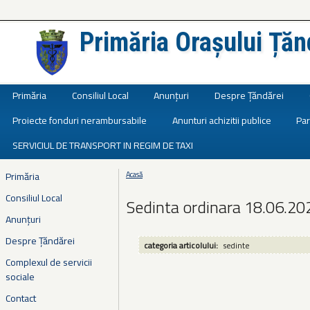
Primăria Orașului Țăn
Județul Ialomița
Primăria
Consiliul Local
Anunțuri
Despre Țăndărei
Proiecte fonduri nerambursabile
Anunturi achizitii publice
Par
SERVICIUL DE TRANSPORT IN REGIM DE TAXI
Primăria
Acasă
Eşti aici
Consiliul Local
Sedinta ordinara 18.06.20
Anunțuri
Despre Țăndărei
categoria articolului:
sedinte
Complexul de servicii
sociale
Contact