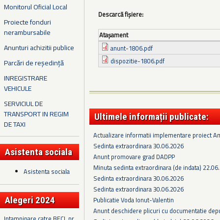
Monitorul Oficial Local
Descarcă fișiere:
Proiecte fonduri
nerambursabile
Ataşament
Anunturi achizitii publice
anunt-1806.pdf
dispozitie-1806.pdf
Parcări de reședință
INREGISTRARE
VEHICULE
SERVICIUL DE
TRANSPORT IN REGIM
Ultimele informații publicate:
DE TAXI
Actualizare informatii implementare proiect 
Sedinta extraordinara 30.06.2026
Asistenta sociala
Anunt promovare grad DADPP
Minuta sedinta extraordinara (de indata) 22.06
Asistenta sociala
Sedinta extraordinara 30.06.2026
Sedinta extraordinara 30.06.2026
Alegeri 2024
Publicatie Voda Ionut-Valentin
Anunt deschidere plicuri cu documentatie depus
Intampinare catre BECL nr.