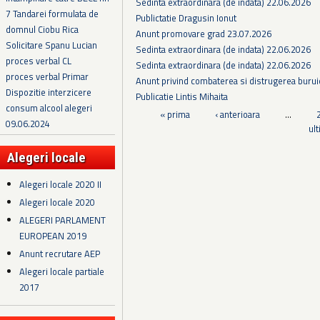
Sedinta extraordinara (de indata) 22.06.2026
7 Tandarei formulata de
Publictatie Dragusin Ionut
domnul Ciobu Rica
Anunt promovare grad 23.07.2026
Solicitare Spanu Lucian
Sedinta extraordinara (de indata) 22.06.2026
proces verbal CL
Sedinta extraordinara (de indata) 22.06.2026
proces verbal Primar
Anunt privind combaterea si distrugerea burui
Dispozitie interzicere
Publicatie Lintis Mihaita
consum alcool alegeri
Pagini
« prima
‹ anterioara
…
09.06.2024
ul
Alegeri locale
Alegeri locale 2020 II
Alegeri locale 2020
ALEGERI PARLAMENT
EUROPEAN 2019
Anunt recrutare AEP
Alegeri locale partiale
2017