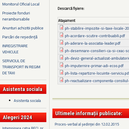
Monitorul Oficial Local
Descarcă fișiere:
Proiecte fonduri
nerambursabile
Ataşament
Anunturi achizitii publice
ph-stabilire-impozite-si-taxe-locale-2
ph-acordare-scutire-contribuabili.pdf
Parcări de reședință
ph-aderare-la-asociatia-leader.pdf
INREGISTRARE
ph-desemnare-consilieri-ca-si-ceac-sco
VEHICULE
ph-deviz-general-actualizat-ambulatori
SERVICIUL DE
ph-imputernire-primar-adi-ecoo.pdf
TRANSPORT IN REGIM
DE TAXI
ph-lista-repartizre-locuinte-serviciu.pd
ph-reactualizare-componenta-consiliul-
Asistenta sociala
Asistenta sociala
Ultimele informații publicate:
Alegeri 2024
Proces-verbal al ședinței din 12.02.2015
Intampinare catre BECL nr.