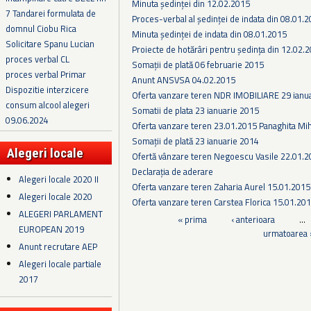
Minuta ședinței din 12.02.2015
7 Tandarei formulata de
Proces-verbal al ședinței de indata din 08.01.
domnul Ciobu Rica
Minuta ședinței de indata din 08.01.2015
Solicitare Spanu Lucian
Proiecte de hotărâri pentru ședința din 12.02.
proces verbal CL
Somaţii de plată 06 februarie 2015
proces verbal Primar
Anunt ANSVSA 04.02.2015
Dispozitie interzicere
Oferta vanzare teren NDR IMOBILIARE 29 ianu
consum alcool alegeri
Somatii de plata 23 ianuarie 2015
09.06.2024
Oferta vanzare teren 23.01.2015 Panaghita Mih
Somații de plată 23 ianuarie 2014
Alegeri locale
Ofertă vânzare teren Negoescu Vasile 22.01.
Declarația de aderare
Alegeri locale 2020 II
Oferta vanzare teren Zaharia Aurel 15.01.2015
Alegeri locale 2020
Oferta vanzare teren Carstea Florica 15.01.20
ALEGERI PARLAMENT
Pagini
« prima
‹ anterioara
…
EUROPEAN 2019
urmatoarea 
Anunt recrutare AEP
Alegeri locale partiale
2017