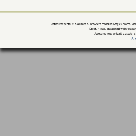
Optimizat pentru vizualizare cu browsere moderne (Google Chrome, Mozi
Drepturile asupra acestui website apar
Accesarea neautorizată a acestui si
Aut