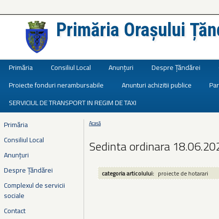
Primăria Orașului Țăn
Județul Ialomița
Primăria
Consiliul Local
Anunțuri
Despre Țăndărei
Proiecte fonduri nerambursabile
Anunturi achizitii publice
Par
SERVICIUL DE TRANSPORT IN REGIM DE TAXI
Primăria
Acasă
Eşti aici
Consiliul Local
Sedinta ordinara 18.06.20
Anunțuri
Despre Țăndărei
categoria articolului:
proiecte de hotarari
Complexul de servicii
sociale
Contact