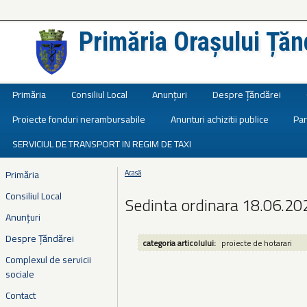
Primăria Orașului Țăn
Județul Ialomița
Primăria
Consiliul Local
Anunțuri
Despre Țăndărei
Proiecte fonduri nerambursabile
Anunturi achizitii publice
Par
SERVICIUL DE TRANSPORT IN REGIM DE TAXI
Primăria
Acasă
Eşti aici
Consiliul Local
Sedinta ordinara 18.06.20
Anunțuri
Despre Țăndărei
categoria articolului:
proiecte de hotarari
Complexul de servicii
sociale
Contact