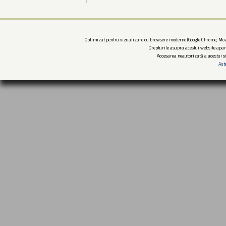
Optimizat pentru vizualizare cu browsere moderne (Google Chrome, Mozi
Drepturile asupra acestui website apar
Accesarea neautorizată a acestui si
Aut