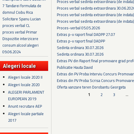
Proces verbal sedinta extraordinara (de indata
7 Tandarei formulata de
Proces verbal sedinta extraordinara 30.06.202
domnul Ciobu Rica
Proces verbal sedinta extraordinara (de indata
Solicitare Spanu Lucian
Proces verbal sedinta extraordinara (de indata
proces verbal CL
Proces-verbal 05.05.2026
proces verbal Primar
Extras p-v raport final DADPP 27.07
Dispozitie interzicere
Extras p-v raport final DADPP
consum alcool alegeri
Sedinta ordinara 30.07.2026
09.06.2024
Sedinta ordinara 30.07.2026
Extras PV din Raport final promovare grad prof
Alegeri locale
Publicatie Hauta David
Extras din PV Proba Interviu Concurs Promova
Alegeri locale 2020 II
Extras din PV Proba Scrisa Concurs Promovare
Alegeri locale 2020
Oferta vanzare teren Dorobantu Georgeta
ALEGERI PARLAMENT
Pagini
1
2
3
…
EUROPEAN 2019
Anunt recrutare AEP
Alegeri locale partiale
2017