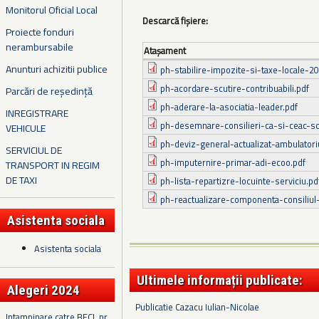
Monitorul Oficial Local
Descarcă fișiere:
Proiecte fonduri
nerambursabile
Ataşament
Anunturi achizitii publice
ph-stabilire-impozite-si-taxe-locale-2
ph-acordare-scutire-contribuabili.pdf
Parcări de reședință
ph-aderare-la-asociatia-leader.pdf
INREGISTRARE
ph-desemnare-consilieri-ca-si-ceac-sco
VEHICULE
ph-deviz-general-actualizat-ambulatori
SERVICIUL DE
ph-imputernire-primar-adi-ecoo.pdf
TRANSPORT IN REGIM
DE TAXI
ph-lista-repartizre-locuinte-serviciu.pd
ph-reactualizare-componenta-consiliul-
Asistenta sociala
Asistenta sociala
Ultimele informații publicate:
Alegeri 2024
Publicatie Cazacu Iulian-Nicolae
Intampinare catre BECL nr.