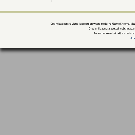
Optimizat pentru vizualizare cu browsere moderne (Google Chrome, Mozi
Drepturile asupra acestui website apar
Accesarea neautorizată a acestui si
Aut