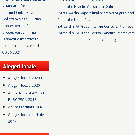
7 Tandarei formulata de
Publicatie Enache Alexandru-Gabriel
domnul Ciobu Rica
Extras PV din Raport final promovare grad prof
Solicitare Spanu Lucian
Publicatie Hauta David
proces verbal CL
Extras din PV Proba Interviu Concurs Promova
proces verbal Primar
Extras din PV Proba Scrisa Concurs Promovare
Dispozitie interzicere
Pagini
1
2
3
…
consum alcool alegeri
09.06.2024
Alegeri locale
Alegeri locale 2020 II
Alegeri locale 2020
ALEGERI PARLAMENT
EUROPEAN 2019
Anunt recrutare AEP
Alegeri locale partiale
2017