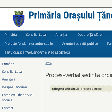
Primăria Orașului Țăn
Județul Ialomița
Primăria
Consiliul Local
Anunțuri
Despre Țăndărei
Proiecte fonduri nerambursabile
Anunturi achizitii publice
Par
SERVICIUL DE TRANSPORT IN REGIM DE TAXI
Primăria
Acasă
Eşti aici
Consiliul Local
Proces-verbal sedinta ord
Anunțuri
Despre Țăndărei
categoria articolului:
procese-verbale
Complexul de servicii
sociale
Contact