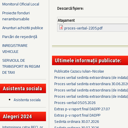
Monitorul Oficial Local
Descarcă fișiere:
Proiecte fonduri
nerambursabile
Ataşament
Anunturi achizitii publice
proces-verbal-2205.pdf
Parcări de reședință
INREGISTRARE
VEHICULE
SERVICIUL DE
Ultimele informații publicate:
TRANSPORT IN REGIM
Publicatie Cazacu Iulian-Nicolae
DE TAXI
Proces verbal sedinta extraordinara (de indata
Proces verbal sedinta extraordinara 30.06.202
Asistenta sociala
Proces verbal sedinta extraordinara (de indata
Proces verbal sedinta extraordinara (de indata
Asistenta sociala
Proces-verbal 05.05.2026
Extras p-v raport final DADPP 27.07
Extras p-v raport final DADPP
Alegeri 2024
Sedinta ordinara 30.07.2026
Intampinare catre BECL nr.
Sedinta ordinara 30.07.2026