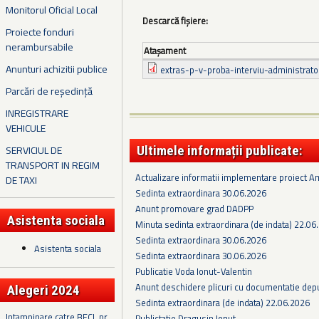
Monitorul Oficial Local
Descarcă fișiere:
Proiecte fonduri
nerambursabile
Ataşament
Anunturi achizitii publice
extras-p-v-proba-interviu-administrato
Parcări de reședință
INREGISTRARE
VEHICULE
SERVICIUL DE
Ultimele informații publicate:
TRANSPORT IN REGIM
Actualizare informatii implementare proiect 
DE TAXI
Sedinta extraordinara 30.06.2026
Anunt promovare grad DADPP
Asistenta sociala
Minuta sedinta extraordinara (de indata) 22.06
Sedinta extraordinara 30.06.2026
Asistenta sociala
Sedinta extraordinara 30.06.2026
Publicatie Voda Ionut-Valentin
Anunt deschidere plicuri cu documentatie depus
Alegeri 2024
Sedinta extraordinara (de indata) 22.06.2026
Intampinare catre BECL nr.
Publictatie Dragusin Ionut