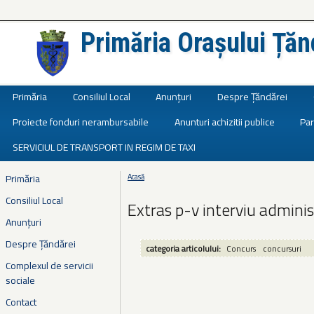
Primăria Orașului Țăn
Județul Ialomița
Primăria
Consiliul Local
Anunțuri
Despre Țăndărei
Proiecte fonduri nerambursabile
Anunturi achizitii publice
Par
SERVICIUL DE TRANSPORT IN REGIM DE TAXI
Primăria
Acasă
Eşti aici
Consiliul Local
Extras p-v interviu admin
Anunțuri
Despre Țăndărei
categoria articolului:
Concurs
concursuri
Complexul de servicii
sociale
Contact