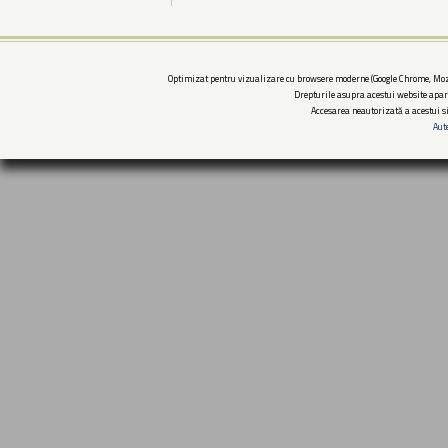
Optimizat pentru vizualizare cu browsere moderne (Google Chrome, Mozi
Drepturile asupra acestui website apar
Accesarea neautorizată a acestui si
Aut