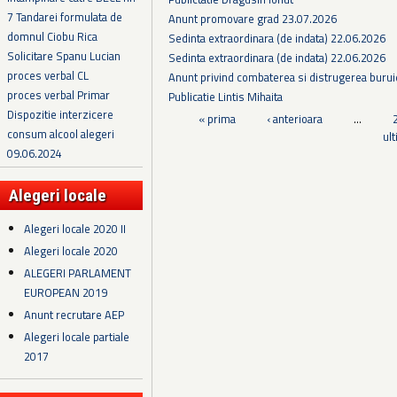
7 Tandarei formulata de
Anunt promovare grad 23.07.2026
domnul Ciobu Rica
Sedinta extraordinara (de indata) 22.06.2026
Solicitare Spanu Lucian
Sedinta extraordinara (de indata) 22.06.2026
proces verbal CL
Anunt privind combaterea si distrugerea burui
proces verbal Primar
Publicatie Lintis Mihaita
Dispozitie interzicere
Pagini
« prima
‹ anterioara
…
consum alcool alegeri
ul
09.06.2024
Alegeri locale
Alegeri locale 2020 II
Alegeri locale 2020
ALEGERI PARLAMENT
EUROPEAN 2019
Anunt recrutare AEP
Alegeri locale partiale
2017