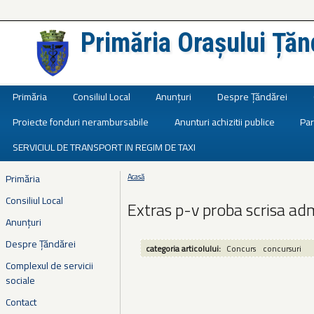
Primăria Orașului Țăn
Județul Ialomița
Primăria
Consiliul Local
Anunțuri
Despre Țăndărei
Proiecte fonduri nerambursabile
Anunturi achizitii publice
Par
SERVICIUL DE TRANSPORT IN REGIM DE TAXI
Primăria
Acasă
Eşti aici
Consiliul Local
Extras p-v proba scrisa a
Anunțuri
Despre Țăndărei
categoria articolului:
Concurs
concursuri
Complexul de servicii
sociale
Contact