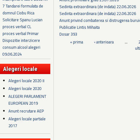
7 Tandarei formulata de
Sedinta extraordinara (de indata) 22.06.2026
domnul Ciobu Rica
Sedinta extraordinara (de indata) 22.06.2026
Solicitare Spanu Lucian
Anunt privind combaterea si distrugerea burui
proces verbal CL
Publicatie Lintis Mihaita
proces verbal Primar
Dosar 393
Dispozitie interzicere
Pagini
« prima
‹ anterioara
…
consum alcool alegeri
ul
09.06.2024
Alegeri locale
Alegeri locale 2020 II
Alegeri locale 2020
ALEGERI PARLAMENT
EUROPEAN 2019
Anunt recrutare AEP
Alegeri locale partiale
2017