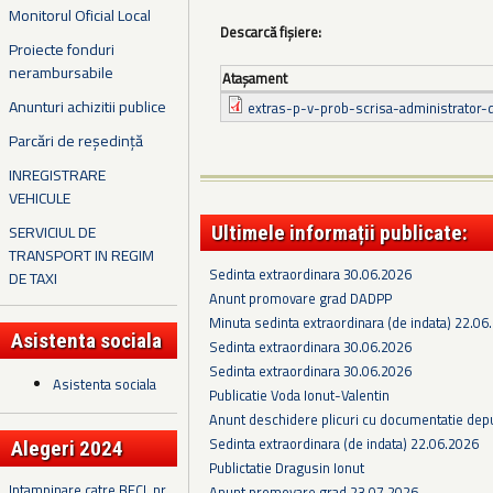
Monitorul Oficial Local
Descarcă fișiere:
Proiecte fonduri
nerambursabile
Ataşament
Anunturi achizitii publice
extras-p-v-prob-scrisa-administrator-
Parcări de reședință
INREGISTRARE
VEHICULE
SERVICIUL DE
Ultimele informații publicate:
TRANSPORT IN REGIM
Sedinta extraordinara 30.06.2026
DE TAXI
Anunt promovare grad DADPP
Minuta sedinta extraordinara (de indata) 22.06
Asistenta sociala
Sedinta extraordinara 30.06.2026
Sedinta extraordinara 30.06.2026
Asistenta sociala
Publicatie Voda Ionut-Valentin
Anunt deschidere plicuri cu documentatie depus
Sedinta extraordinara (de indata) 22.06.2026
Alegeri 2024
Publictatie Dragusin Ionut
Intampinare catre BECL nr.
Anunt promovare grad 23.07.2026