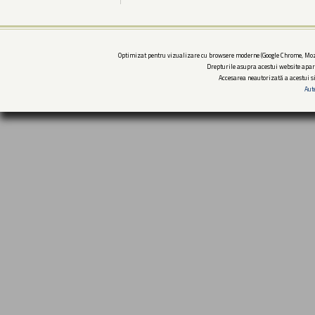
Optimizat pentru vizualizare cu browsere moderne (Google Chrome, Mozi
Drepturile asupra acestui website apar
Accesarea neautorizată a acestui si
Aut