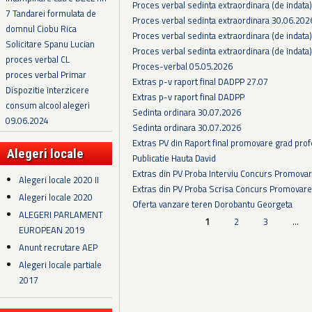
Proces verbal sedinta extraordinara (de indata
7 Tandarei formulata de
Proces verbal sedinta extraordinara 30.06.202
domnul Ciobu Rica
Proces verbal sedinta extraordinara (de indata
Solicitare Spanu Lucian
Proces verbal sedinta extraordinara (de indata
proces verbal CL
Proces-verbal 05.05.2026
proces verbal Primar
Extras p-v raport final DADPP 27.07
Dispozitie interzicere
Extras p-v raport final DADPP
consum alcool alegeri
Sedinta ordinara 30.07.2026
09.06.2024
Sedinta ordinara 30.07.2026
Extras PV din Raport final promovare grad prof
Alegeri locale
Publicatie Hauta David
Extras din PV Proba Interviu Concurs Promova
Alegeri locale 2020 II
Extras din PV Proba Scrisa Concurs Promovare
Alegeri locale 2020
Oferta vanzare teren Dorobantu Georgeta
ALEGERI PARLAMENT
Pagini
1
2
3
…
EUROPEAN 2019
Anunt recrutare AEP
Alegeri locale partiale
2017