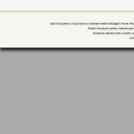
Optimizat pentru vizualizare cu browsere moderne (Google Chrome, Mozi
Drepturile asupra acestui website apar
Accesarea neautorizată a acestui si
Aut