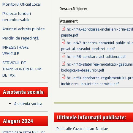
Monitorul Oficial Local
Descarcă fișiere:
Proiecte fonduri
nerambursabile
Ataşament
Anunturi achizitii publice
hcl-nr46-aprobarea-inchirierii-prin-atr
pajiste.pdf
Parcări de reședință
hcl-nr47-trecerea-domeniul-public-al-
INREGISTRARE
privat-al-orasului-tandarei-a.pdf
VEHICULE
hcl-nr48-aprobare-act-aditional.pdf
SERVICIUL DE
hcl-nr49-stabilirea-modalitatii-gestiunii
TRANSPORT IN REGIM
biologica-a-deseurilor.pdf
DE TAXI
hcl-nr50-aprobarea-regulamentului-priv
inchirierea-locuintelor-serviciu.pdf
Asistenta sociala
Asistenta sociala
Ultimele informații publicate:
Alegeri 2024
Publicatie Cazacu Iulian-Nicolae
Intampinare catre BECL nr.