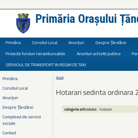
Primăria Orașului Țăn
Județul Ialomița
Primăria
Consiliul Local
Anunțuri
Despre Țăndărei
Proiecte fonduri nerambursabile
Anunturi achizitii publice
Par
SERVICIUL DE TRANSPORT IN REGIM DE TAXI
Primăria
Acasă
Eşti aici
Consiliul Local
Hotarari sedinta ordinara
Anunțuri
Despre Țăndărei
categoria articolului:
hotarari
Complexul de servicii
sociale
Contact