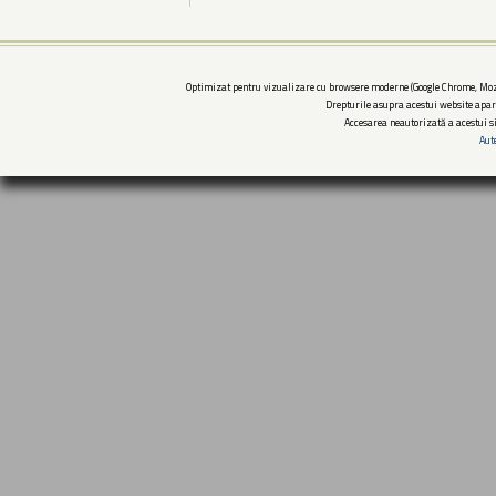
Optimizat pentru vizualizare cu browsere moderne (Google Chrome, Mozi
Drepturile asupra acestui website apar
Accesarea neautorizată a acestui si
Aut