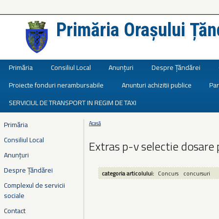
Primăria Orașului Țăn
Județul Ialomița
Primăria
Consiliul Local
Anunțuri
Despre Țăndărei
Proiecte fonduri nerambursabile
Anunturi achizitii publice
Par
SERVICIUL DE TRANSPORT IN REGIM DE TAXI
Primăria
Acasă
Eşti aici
Consiliul Local
Extras p-v selectie dosar
Anunțuri
Despre Țăndărei
categoria articolului:
Concurs
concursuri
Complexul de servicii
sociale
Contact