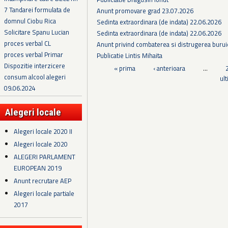
7 Tandarei formulata de
Anunt promovare grad 23.07.2026
domnul Ciobu Rica
Sedinta extraordinara (de indata) 22.06.2026
Solicitare Spanu Lucian
Sedinta extraordinara (de indata) 22.06.2026
proces verbal CL
Anunt privind combaterea si distrugerea burui
proces verbal Primar
Publicatie Lintis Mihaita
Dispozitie interzicere
Pagini
« prima
‹ anterioara
…
consum alcool alegeri
ul
09.06.2024
Alegeri locale
Alegeri locale 2020 II
Alegeri locale 2020
ALEGERI PARLAMENT
EUROPEAN 2019
Anunt recrutare AEP
Alegeri locale partiale
2017