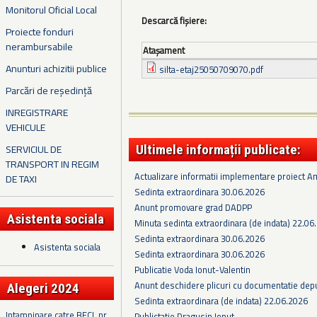
Monitorul Oficial Local
Descarcă fișiere:
Proiecte fonduri
nerambursabile
Ataşament
Anunturi achizitii publice
silta-etaj25050709070.pdf
Parcări de reședință
INREGISTRARE
VEHICULE
SERVICIUL DE
Ultimele informații publicate:
TRANSPORT IN REGIM
Actualizare informatii implementare proiect 
DE TAXI
Sedinta extraordinara 30.06.2026
Anunt promovare grad DADPP
Asistenta sociala
Minuta sedinta extraordinara (de indata) 22.06
Sedinta extraordinara 30.06.2026
Asistenta sociala
Sedinta extraordinara 30.06.2026
Publicatie Voda Ionut-Valentin
Anunt deschidere plicuri cu documentatie depus
Alegeri 2024
Sedinta extraordinara (de indata) 22.06.2026
Intampinare catre BECL nr.
Publictatie Dragusin Ionut