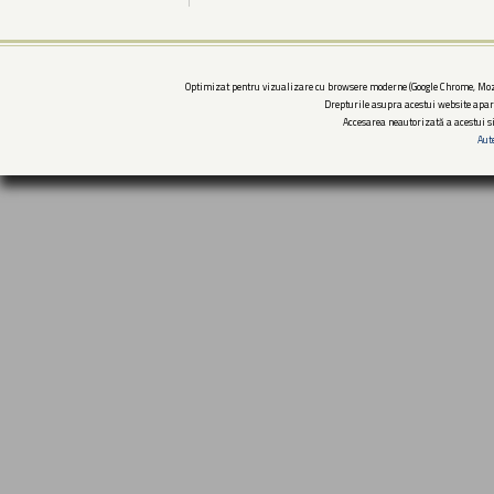
Optimizat pentru vizualizare cu browsere moderne (Google Chrome, Mozi
Drepturile asupra acestui website apar
Accesarea neautorizată a acestui si
Aut