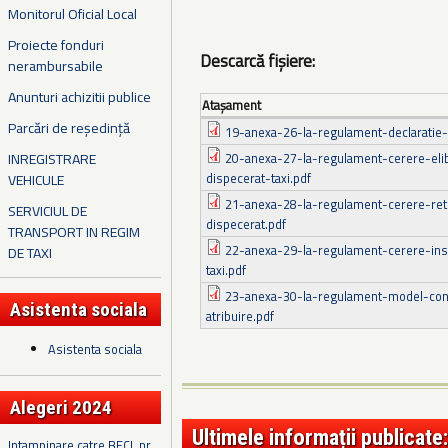
Monitorul Oficial Local
Proiecte fonduri
Descarcă fișiere:
nerambursabile
Anunturi achizitii publice
Ataşament
Parcări de reședință
19-anexa-26-la-regulament-declaratie-s
INREGISTRARE
20-anexa-27-la-regulament-cerere-elib
dispecerat-taxi.pdf
VEHICULE
21-anexa-28-la-regulament-cerere-retr
SERVICIUL DE
dispecerat.pdf
TRANSPORT IN REGIM
22-anexa-29-la-regulament-cerere-insc
DE TAXI
taxi.pdf
23-anexa-30-la-regulament-model-con
Asistenta sociala
atribuire.pdf
Asistenta sociala
Alegeri 2024
Ultimele informații publicate:
Intampinare catre BECL nr.