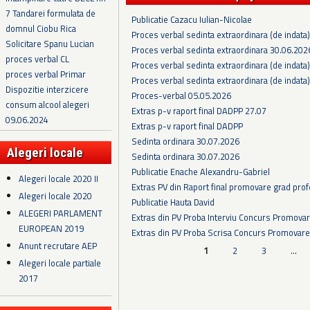
7 Tandarei formulata de
Publicatie Cazacu Iulian-Nicolae
domnul Ciobu Rica
Proces verbal sedinta extraordinara (de indata
Solicitare Spanu Lucian
Proces verbal sedinta extraordinara 30.06.202
proces verbal CL
Proces verbal sedinta extraordinara (de indata
proces verbal Primar
Proces verbal sedinta extraordinara (de indata
Dispozitie interzicere
Proces-verbal 05.05.2026
consum alcool alegeri
Extras p-v raport final DADPP 27.07
09.06.2024
Extras p-v raport final DADPP
Sedinta ordinara 30.07.2026
Alegeri locale
Sedinta ordinara 30.07.2026
Publicatie Enache Alexandru-Gabriel
Alegeri locale 2020 II
Extras PV din Raport final promovare grad prof
Alegeri locale 2020
Publicatie Hauta David
ALEGERI PARLAMENT
Extras din PV Proba Interviu Concurs Promova
EUROPEAN 2019
Extras din PV Proba Scrisa Concurs Promovare
Anunt recrutare AEP
Pagini
1
2
3
…
Alegeri locale partiale
2017