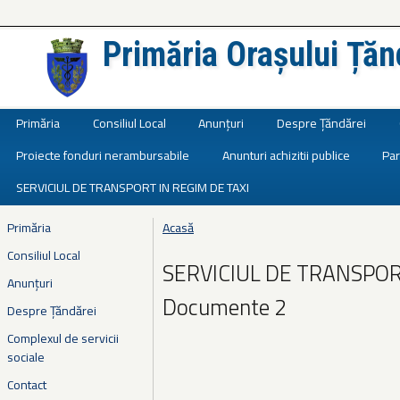
Primăria Orașului Țăn
Județul Ialomița
Primăria
Consiliul Local
Anunțuri
Despre Țăndărei
Proiecte fonduri nerambursabile
Anunturi achizitii publice
Par
SERVICIUL DE TRANSPORT IN REGIM DE TAXI
Primăria
Acasă
Eşti aici
Consiliul Local
SERVICIUL DE TRANSPORT
Anunțuri
Documente 2
Despre Țăndărei
Complexul de servicii
sociale
Contact