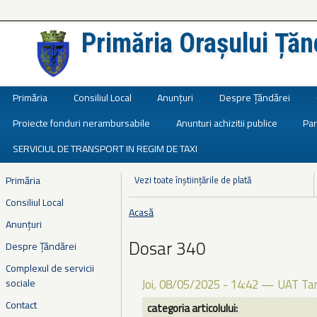
Primăria Orașului Țăn
Județul Ialomița
Primăria
Consiliul Local
Anunțuri
Despre Țăndărei
Proiecte fonduri nerambursabile
Anunturi achizitii publice
Par
SERVICIUL DE TRANSPORT IN REGIM DE TAXI
Primăria
Vezi toate înștiințările de plată
Consiliul Local
Acasă
Eşti aici
Anunțuri
Dosar 340
Despre Țăndărei
Complexul de servicii
sociale
Joi, 08/05/2025 - 14:42
—
UAT Tan
Contact
categoria articolului: