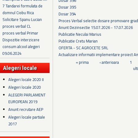
Dosar 396
7 Tandarei formulata de
Dosar 395
domnul Ciobu Rica
Dosar 394
Solicitare Spanu Lucian
Proces Verbal selectie dosare promovare grad
proces verbal CL
Anunt Dezinsectie 15.07.2026 - 17.07.2026
proces verbal Primar
Publicatie Neculai Marius
Dispozitie interzicere
Publicatie Cretu Marian
consum alcool alegeri
OFERTA - SC AGROCETE SRL
09.06.2024
Actualizare informatii implementare proiect 
Pagini
« prima
‹ anterioara
1
Alegeri locale
ul
Alegeri locale 2020 II
Alegeri locale 2020
ALEGERI PARLAMENT
EUROPEAN 2019
Anunt recrutare AEP
Alegeri locale partiale
2017