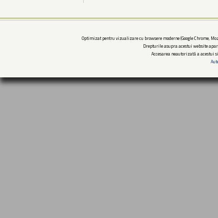
Optimizat pentru vizualizare cu browsere moderne (Google Chrome, Mozi
Drepturile asupra acestui website apar
Accesarea neautorizată a acestui si
Aut