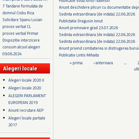
Publicatie Voda Ionut-Valentin
7 Tandarei formulata de
Anunt deschidere plicuri cu documentatie depus
domnul Ciobu Rica
Sedinta extraordinara (de indata) 22.06.2026
Solicitare Spanu Lucian
Publictatie Dragusin Ionut
proces verbal CL
Anunt promovare grad 23.07.2026
proces verbal Primar
Sedinta extraordinara (de indata) 22.06.2026
Dispozitie interzicere
Sedinta extraordinara (de indata) 22.06.2026
consum alcool alegeri
Anunt privind combaterea si distrugerea burui
09.06.2024
Publicatie Lintis Mihaita
Pagini
« prima
‹ anterioara
…
Alegeri locale
ul
Alegeri locale 2020 II
Alegeri locale 2020
ALEGERI PARLAMENT
EUROPEAN 2019
Anunt recrutare AEP
Alegeri locale partiale
2017