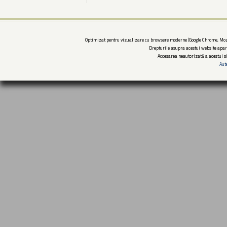
Optimizat pentru vizualizare cu browsere moderne (Google Chrome, Mozi
Drepturile asupra acestui website apar
Accesarea neautorizată a acestui si
Aut