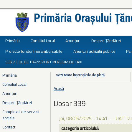
Primăria Orașului Țăn
Județul Ialomița
Primăria
Consiliul Local
Anunțuri
Despre Țăndărei
Proiecte fonduri nerambursabile
Anunturi achizitii publice
Par
SERVICIUL DE TRANSPORT IN REGIM DE TAXI
Primăria
Vezi toate înștiințările de plată
Consiliul Local
Acasă
Eşti aici
Anunțuri
Dosar 339
Despre Țăndărei
Complexul de servicii
sociale
Joi, 08/05/2025 - 14:41
—
UAT Tan
Contact
categoria articolului: