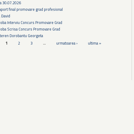
ra 30.07.2026
aport final promovare grad profesional
a David
Proba Interviu Concurs Promovare Grad
Proba Scrisa Concurs Promovare Grad
 teren Dorobantu Georgeta
1
2
3
…
urmatoarea ›
ultima »