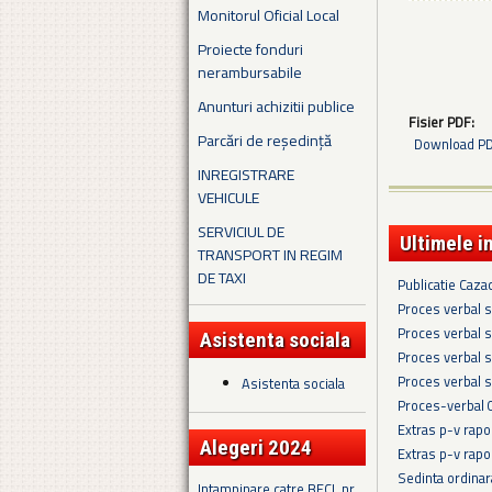
Monitorul Oficial Local
Proiecte fonduri
nerambursabile
Anunturi achizitii publice
Fisier PDF:
Parcări de reședință
Download PDF
INREGISTRARE
VEHICULE
SERVICIUL DE
Ultimele i
TRANSPORT IN REGIM
DE TAXI
Publicatie Caza
Proces verbal s
Proces verbal s
Asistenta sociala
Proces verbal s
Proces verbal s
Asistenta sociala
Proces-verbal 
Extras p-v rapo
Alegeri 2024
Extras p-v rapo
Sedinta ordina
Intampinare catre BECL nr.