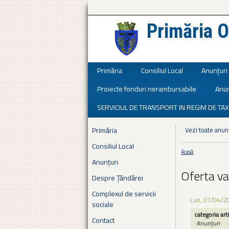
Primăria O
Județul Ialomița
Primăria
Consiliul Local
Anunțuri
Proiecte fonduri nerambursabile
Anun
SERVICIUL DE TRANSPORT IN REGIM DE TAX
Primăria
Vezi toate anun
Consiliul Local
Acasă
Eşti aici
Anunțuri
Oferta va
Despre Țăndărei
Complexul de servicii
Lun, 07/04/2
sociale
categoria art
Contact
Anunțuri