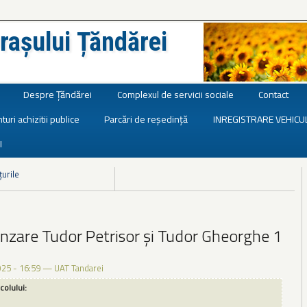
rașului Țăndărei
Despre Țăndărei
Complexul de servicii sociale
Contact
turi achizitii publice
Parcări de reședință
INREGISTRARE VEHICU
I
țurile
nzare Tudor Petrisor și Tudor Gheorghe 1
025 - 16:59
—
UAT Tandarei
icolului: