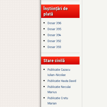
Înștiințări de
plată
Dosar 396
Dosar 395
Dosar 394
Dosar 392
Dosar 393
Stare civilă
Publicatie Cazacu
Iulian-Nicolae
Publicatie Hauta David
Publicatie Neculai
Marius
Publicatie Cretu
Marian