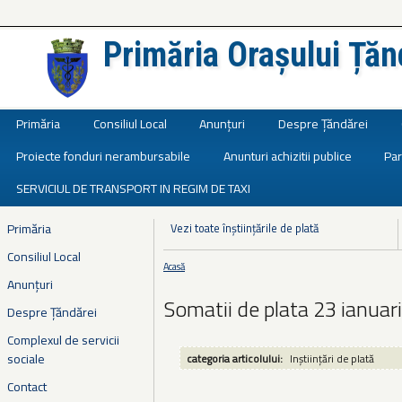
Primăria Orașului Țăn
Județul Ialomița
Primăria
Consiliul Local
Anunțuri
Despre Țăndărei
Proiecte fonduri nerambursabile
Anunturi achizitii publice
Par
SERVICIUL DE TRANSPORT IN REGIM DE TAXI
Primăria
Vezi toate înștiințările de plată
Consiliul Local
Acasă
Eşti aici
Anunțuri
Somatii de plata 23 ianuar
Despre Țăndărei
Complexul de servicii
sociale
categoria articolului:
Inștiințări de plată
Contact