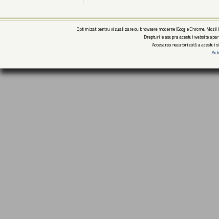
Optimizat pentru vizualizare cu browsere moderne (Google Chrome, Mozilla
Drepturile asupra acestui website apar
Accesarea neautorizată a acestui si
Aut