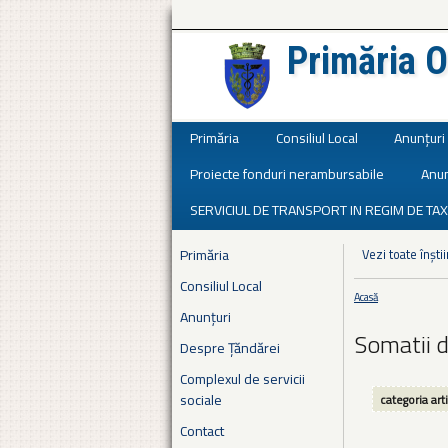
Primăria O
Județul Ialomița
Primăria
Consiliul Local
Anunțuri
Proiecte fonduri nerambursabile
Anun
SERVICIUL DE TRANSPORT IN REGIM DE TAX
Primăria
Vezi toate înștii
Consiliul Local
Acasă
Eşti aici
Anunțuri
Somatii d
Despre Țăndărei
Complexul de servicii
sociale
categoria art
Contact