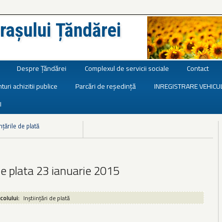
rașului Țăndărei
Despre Țăndărei
Complexul de servicii sociale
Contact
turi achizitii publice
Parcări de reședință
INREGISTRARE VEHICU
I
nțările de plată
e plata 23 ianuarie 2015
icolului:
Inștiințări de plată