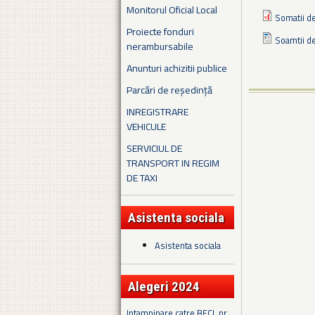
Monitorul Oficial Local
Somatii de
Proiecte fonduri
Soamtii de
nerambursabile
Anunturi achizitii publice
Parcări de reședință
INREGISTRARE
VEHICULE
SERVICIUL DE
TRANSPORT IN REGIM
DE TAXI
Asistenta sociala
Asistenta sociala
Alegeri 2024
Intampinare catre BECL nr.