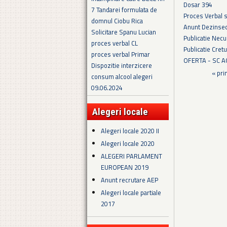
Dosar 394
7 Tandarei formulata de
Proces Verbal 
domnul Ciobu Rica
Anunt Dezinsec
Solicitare Spanu Lucian
Publicatie Necu
proces verbal CL
Publicatie Cret
proces verbal Primar
OFERTA - SC 
Dispozitie interzicere
Pagini
« pri
consum alcool alegeri
09.06.2024
Alegeri locale
Alegeri locale 2020 II
Alegeri locale 2020
ALEGERI PARLAMENT
EUROPEAN 2019
Anunt recrutare AEP
Alegeri locale partiale
2017