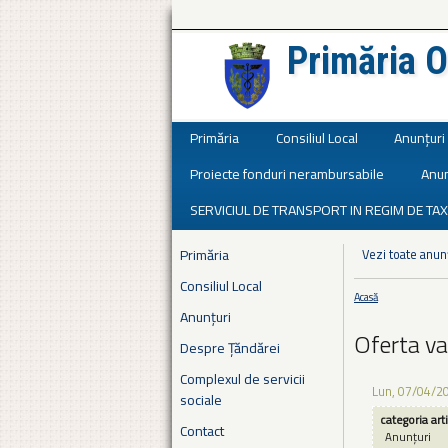
Primăria O
Județul Ialomița
Primăria
Consiliul Local
Anunțuri
Proiecte fonduri nerambursabile
Anun
SERVICIUL DE TRANSPORT IN REGIM DE TAX
Primăria
Vezi toate anun
Consiliul Local
Acasă
Eşti aici
Anunțuri
Oferta va
Despre Țăndărei
Complexul de servicii
Lun, 07/04/2
sociale
categoria art
Contact
Anunțuri