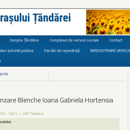
rașului Țăndărei
Despre Țăndărei
Complexul de servicii sociale
Contact
turi achizitii publice
Parcări de reședință
INREGISTRARE VEHICU
I
țurile
nzare Blenche Ioana Gabriela Hortensia
025 - 16:41
—
UAT Tandarei
icolului: