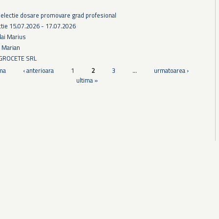
selectie dosare promovare grad profesional
tie 15.07.2026 - 17.07.2026
lai Marius
u Marian
AGROCETE SRL
ma
‹ anterioara
1
2
3
…
urmatoarea ›
ultima »