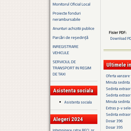
Monitorul Oficial Local
Proiecte fonduri
nerambursabile
Anunturi achizitii publice
Fisier PDF:
Parcări de reședință
Download PDF
INREGISTRARE
VEHICULE
SERVICIUL DE
Ultimele i
TRANSPORT IN REGIM
DE TAXI
Oferta vanzare
Minuta sedinta 
Sedinta extraor
Asistenta sociala
Sedinta extraor
Minuta sedinta
Asistenta sociala
Extras p-v sel
Sedinta extraor
Alegeri 2024
Dosar 396
Dosar 395
Intampinare catre BECL nr.