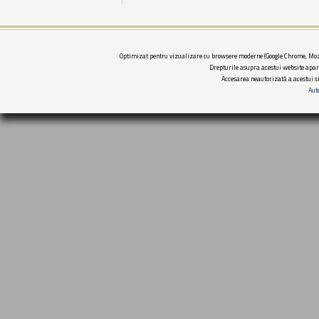
Optimizat pentru vizualizare cu browsere moderne (Google Chrome, Mozi
Drepturile asupra acestui website apar
Accesarea neautorizată a acestui si
Aut