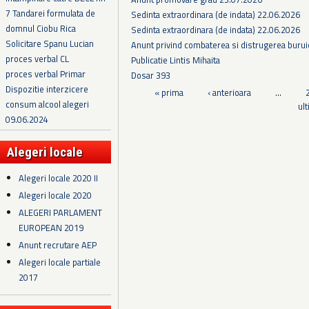
7 Tandarei formulata de
Sedinta extraordinara (de indata) 22.06.2026
domnul Ciobu Rica
Sedinta extraordinara (de indata) 22.06.2026
Solicitare Spanu Lucian
Anunt privind combaterea si distrugerea burui
proces verbal CL
Publicatie Lintis Mihaita
proces verbal Primar
Dosar 393
Dispozitie interzicere
Pagini
« prima
‹ anterioara
…
consum alcool alegeri
ul
09.06.2024
Alegeri locale
Alegeri locale 2020 II
Alegeri locale 2020
ALEGERI PARLAMENT
EUROPEAN 2019
Anunt recrutare AEP
Alegeri locale partiale
2017