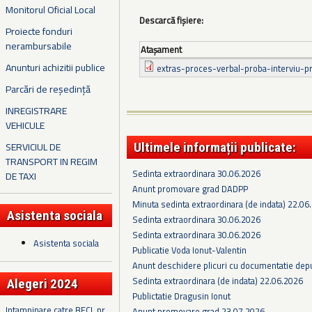
Monitorul Oficial Local
Descarcă fișiere:
Proiecte fonduri
nerambursabile
Ataşament
Anunturi achizitii publice
extras-proces-verbal-proba-interviu-p
Parcări de reședință
INREGISTRARE
VEHICULE
SERVICIUL DE
Ultimele informații publicate:
TRANSPORT IN REGIM
Sedinta extraordinara 30.06.2026
DE TAXI
Anunt promovare grad DADPP
Minuta sedinta extraordinara (de indata) 22.06
Asistenta sociala
Sedinta extraordinara 30.06.2026
Sedinta extraordinara 30.06.2026
Asistenta sociala
Publicatie Voda Ionut-Valentin
Anunt deschidere plicuri cu documentatie depus
Sedinta extraordinara (de indata) 22.06.2026
Alegeri 2024
Publictatie Dragusin Ionut
Intampinare catre BECL nr.
Anunt promovare grad 23.07.2026