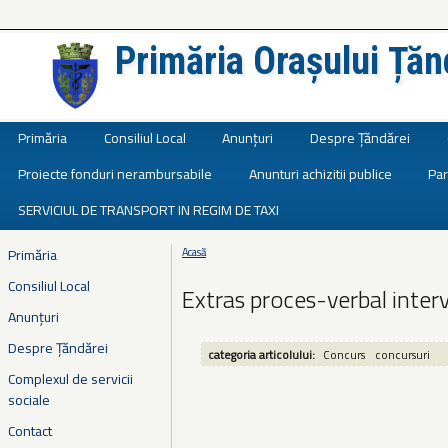
Primăria Orașului Țăn
Județul Ialomița
Primăria
Consiliul Local
Anunțuri
Despre Țăndărei
Proiecte fonduri nerambursabile
Anunturi achizitii publice
Par
SERVICIUL DE TRANSPORT IN REGIM DE TAXI
Primăria
Acasă
Eşti aici
Consiliul Local
Extras proces-verbal inte
Anunțuri
Despre Țăndărei
categoria articolului:
Concurs
concursuri
Complexul de servicii
sociale
Contact