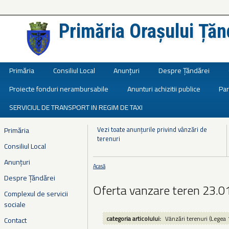
Primăria Orașului Țăn
Județul Ialomița
Primăria
Consiliul Local
Anunțuri
Despre Țăndărei
Proiecte fonduri nerambursabile
Anunturi achizitii publice
Par
SERVICIUL DE TRANSPORT IN REGIM DE TAXI
Vezi toate anunțurile privind vânzări de
Primăria
terenuri
Consiliul Local
Anunțuri
Acasă
Eşti aici
Despre Țăndărei
Oferta vanzare teren 23.0
Complexul de servicii
sociale
categoria articolului:
Vânzări terenuri (Legea 
Contact