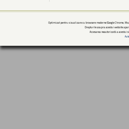
Optimizat pentru vizualizare cu browsere moderne (Google Chrome, Mozi
Drepturile asupra acestui website apar
Accesarea neautorizată a acestui si
Aut