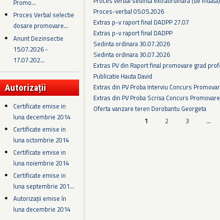
Proces verbal sedinta extraordinara (de indata
Promo...
Proces-verbal 05.05.2026
Proces Verbal selectie
Extras p-v raport final DADPP 27.07
dosare promovare...
Extras p-v raport final DADPP
Anunt Dezinsectie
Sedinta ordinara 30.07.2026
15.07.2026 -
Sedinta ordinara 30.07.2026
17.07.202...
Extras PV din Raport final promovare grad prof
Publicatie Hauta David
Extras din PV Proba Interviu Concurs Promova
Autorizații
Extras din PV Proba Scrisa Concurs Promovare
Certificate emise in
Oferta vanzare teren Dorobantu Georgeta
luna decembrie 2014
Pagini
1
2
3
…
Certificate emise in
luna octombrie 2014
Certificate emise in
luna noiembrie 2014
Certificate emise in
luna septembrie 201...
Autorizații emise în
luna decembrie 2014