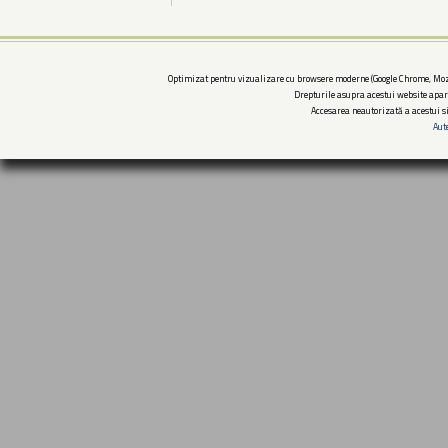
Optimizat pentru vizualizare cu browsere moderne (Google Chrome, Mozi
Drepturile asupra acestui website apar
Accesarea neautorizată a acestui si
Aut