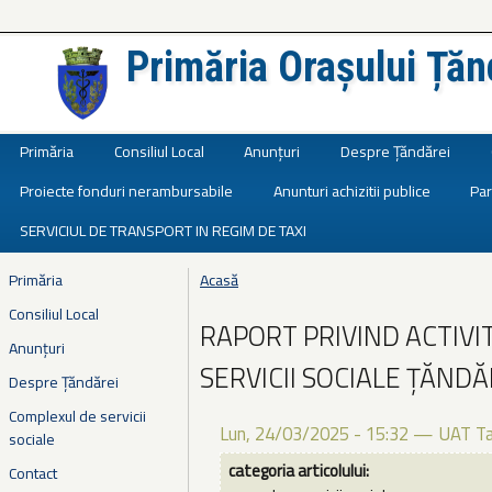
Primăria Orașului Țăn
Județul Ialomița
Primăria
Consiliul Local
Anunțuri
Despre Țăndărei
Proiecte fonduri nerambursabile
Anunturi achizitii publice
Par
SERVICIUL DE TRANSPORT IN REGIM DE TAXI
Primăria
Acasă
Eşti aici
Consiliul Local
RAPORT PRIVIND ACTIV
Anunțuri
SERVICII SOCIALE ŢĂNDĂ
Despre Țăndărei
Complexul de servicii
Lun, 24/03/2025 - 15:32
—
UAT Ta
sociale
categoria articolului:
Contact