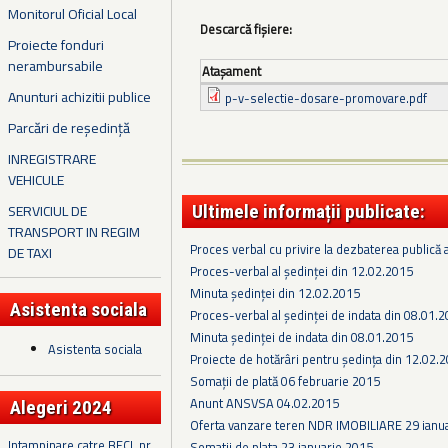
Monitorul Oficial Local
Descarcă fișiere:
Proiecte fonduri
nerambursabile
Ataşament
Anunturi achizitii publice
p-v-selectie-dosare-promovare.pdf
Parcări de reședință
INREGISTRARE
VEHICULE
SERVICIUL DE
Ultimele informații publicate:
TRANSPORT IN REGIM
Proces verbal cu privire la dezbaterea publică a
DE TAXI
Proces-verbal al ședinței din 12.02.2015
Minuta ședinței din 12.02.2015
Asistenta sociala
Proces-verbal al ședinței de indata din 08.01.
Minuta ședinței de indata din 08.01.2015
Asistenta sociala
Proiecte de hotărâri pentru ședința din 12.02.
Somaţii de plată 06 februarie 2015
Anunt ANSVSA 04.02.2015
Alegeri 2024
Oferta vanzare teren NDR IMOBILIARE 29 ianu
Intampinare catre BECL nr.
Somatii de plata 23 ianuarie 2015