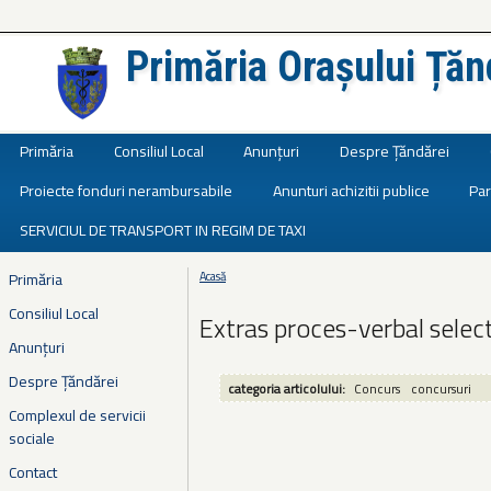
Primăria Orașului Țăn
Județul Ialomița
Primăria
Consiliul Local
Anunțuri
Despre Țăndărei
Proiecte fonduri nerambursabile
Anunturi achizitii publice
Par
SERVICIUL DE TRANSPORT IN REGIM DE TAXI
Primăria
Acasă
Eşti aici
Consiliul Local
Extras proces-verbal sele
Anunțuri
Despre Țăndărei
categoria articolului:
Concurs
concursuri
Complexul de servicii
sociale
Contact