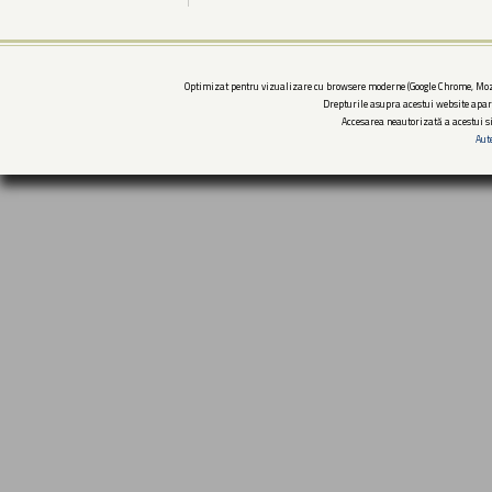
Optimizat pentru vizualizare cu browsere moderne (Google Chrome, Mozi
Drepturile asupra acestui website apar
Accesarea neautorizată a acestui si
Aut