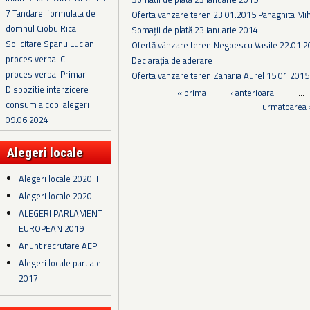
7 Tandarei formulata de
Oferta vanzare teren 23.01.2015 Panaghita Mih
domnul Ciobu Rica
Somații de plată 23 ianuarie 2014
Solicitare Spanu Lucian
Ofertă vânzare teren Negoescu Vasile 22.01.
proces verbal CL
Declarația de aderare
proces verbal Primar
Oferta vanzare teren Zaharia Aurel 15.01.2015
Dispozitie interzicere
Pagini
« prima
‹ anterioara
…
consum alcool alegeri
urmatoarea 
09.06.2024
Alegeri locale
Alegeri locale 2020 II
Alegeri locale 2020
ALEGERI PARLAMENT
EUROPEAN 2019
Anunt recrutare AEP
Alegeri locale partiale
2017