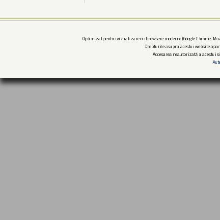
Optimizat pentru vizualizare cu browsere moderne (Google Chrome, Mozi
Drepturile asupra acestui website apar
Accesarea neautorizată a acestui si
Aut