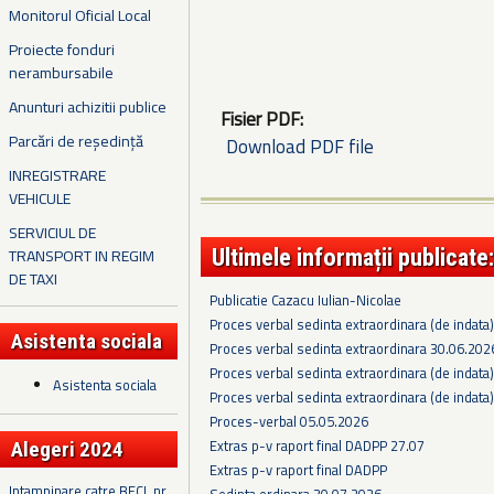
Monitorul Oficial Local
Proiecte fonduri
nerambursabile
Anunturi achizitii publice
Fisier PDF:
Parcări de reședință
Download PDF file
INREGISTRARE
VEHICULE
SERVICIUL DE
Ultimele informații publicate:
TRANSPORT IN REGIM
DE TAXI
Publicatie Cazacu Iulian-Nicolae
Proces verbal sedinta extraordinara (de indata
Asistenta sociala
Proces verbal sedinta extraordinara 30.06.202
Proces verbal sedinta extraordinara (de indata
Asistenta sociala
Proces verbal sedinta extraordinara (de indata
Proces-verbal 05.05.2026
Extras p-v raport final DADPP 27.07
Alegeri 2024
Extras p-v raport final DADPP
Intampinare catre BECL nr.
Sedinta ordinara 30.07.2026