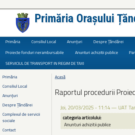
Primăria Orașului Țăn
Județul Ialomița
Primăria
Consiliul Local
Anunțuri
Despre Țăndărei
Proiecte fonduri nerambursabile
Anunturi achizitii publice
Par
SERVICIUL DE TRANSPORT IN REGIM DE TAXI
Primăria
Acasă
Eşti aici
Consiliul Local
Raportul procedurii Proi
Anunțuri
Despre Țăndărei
Joi, 20/03/2025 - 11:14
—
UAT Tan
Complexul de servicii
categoria articolului:
sociale
Anunturi achizitii publice
Contact