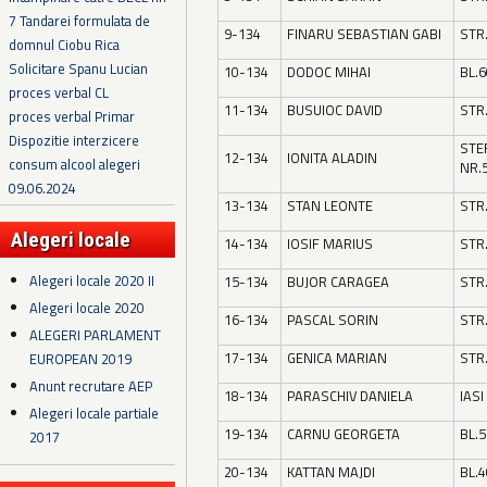
7 Tandarei formulata de
9-134
FINARU SEBASTIAN GABI
STR
domnul Ciobu Rica
Solicitare Spanu Lucian
10-134
DODOC MIHAI
BL.6
proces verbal CL
11-134
BUSUIOC DAVID
STR
proces verbal Primar
Dispozitie interzicere
STE
12-134
IONITA ALADIN
consum alcool alegeri
NR.
09.06.2024
13-134
STAN LEONTE
STR
Alegeri locale
14-134
IOSIF MARIUS
STR
Alegeri locale 2020 II
15-134
BUJOR CARAGEA
STR
Alegeri locale 2020
16-134
PASCAL SORIN
STR
ALEGERI PARLAMENT
17-134
GENICA MARIAN
STR
EUROPEAN 2019
Anunt recrutare AEP
18-134
PARASCHIV DANIELA
IASI
Alegeri locale partiale
19-134
CARNU GEORGETA
BL.5
2017
20-134
KATTAN MAJDI
BL.4