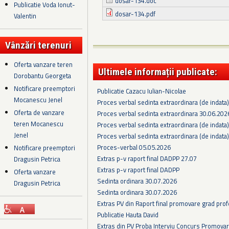
dosar-134.doc
Publicatie Voda Ionut-
dosar-134.pdf
Valentin
Vânzări terenuri
Oferta vanzare teren
Ultimele informații publicate:
Dorobantu Georgeta
Notificare preemptori
Publicatie Cazacu Iulian-Nicolae
Mocanescu Jenel
Proces verbal sedinta extraordinara (de indata
Oferta de vanzare
Proces verbal sedinta extraordinara 30.06.202
teren Mocanescu
Proces verbal sedinta extraordinara (de indata
Jenel
Proces verbal sedinta extraordinara (de indata
Proces-verbal 05.05.2026
Notificare preemptori
Extras p-v raport final DADPP 27.07
Dragusin Petrica
Extras p-v raport final DADPP
Oferta vanzare
Sedinta ordinara 30.07.2026
Dragusin Petrica
Sedinta ordinara 30.07.2026
Extras PV din Raport final promovare grad prof
Publicatie Hauta David
Extras din PV Proba Interviu Concurs Promova