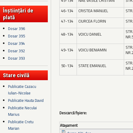
45-134
NAE VASILE CRISTIAN
STR.
Înștiințări de
46-134
CRISTEA MANUEL
STR.
plată
47-134
CIURCEA FLORIN
STR
Dosar 396
STR
48-134
VOICU DANIEL
Dosar 395
NR.
Dosar 394
STR
49-134
VOICU BENIAMIN
Dosar 392
NR.
Dosar 393
STR
50-134
STATE EMANUEL
NR.
Stare civilă
Publicatie Cazacu
Iulian-Nicolae
Publicatie Hauta David
Publicatie Neculai
Descarcă fișiere:
Marius
Publicatie Cretu
Ataşament
Marian