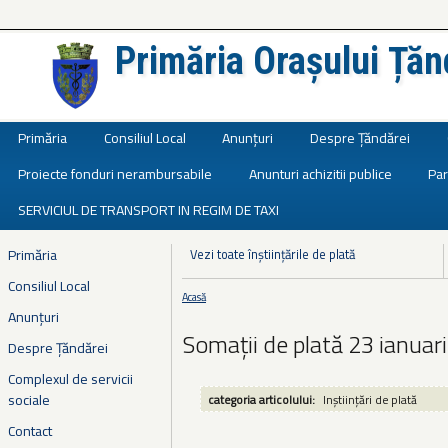
Primăria Orașului Țăn
Județul Ialomița
Primăria
Consiliul Local
Anunțuri
Despre Țăndărei
Proiecte fonduri nerambursabile
Anunturi achizitii publice
Par
SERVICIUL DE TRANSPORT IN REGIM DE TAXI
Primăria
Vezi toate înștiințările de plată
Consiliul Local
Acasă
Eşti aici
Anunțuri
Somații de plată 23 ianuar
Despre Țăndărei
Complexul de servicii
sociale
categoria articolului:
Inștiințări de plată
Contact