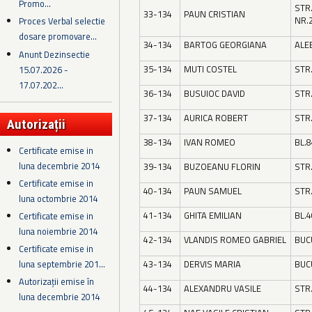
Promo...
STR
33-134
PAUN CRISTIAN
NR.
Proces Verbal selectie
dosare promovare...
34-134
BARTOG GEORGIANA
ALEE
Anunt Dezinsectie
35-134
MUTI COSTEL
STR.
15.07.2026 -
17.07.202...
36-134
BUSUIOC DAVID
STR
37-134
AURICA ROBERT
STR
Autorizații
38-134
IVAN ROMEO
BL.8
Certificate emise in
luna decembrie 2014
39-134
BUZOEANU FLORIN
STR.
Certificate emise in
40-134
PAUN SAMUEL
STR.
luna octombrie 2014
41-134
GHITA EMILIAN
BL.4
Certificate emise in
luna noiembrie 2014
42-134
VLANDIS ROMEO GABRIEL
BUC
Certificate emise in
luna septembrie 201...
43-134
DERVIS MARIA
BUC
Autorizații emise în
44-134
ALEXANDRU VASILE
STR
luna decembrie 2014