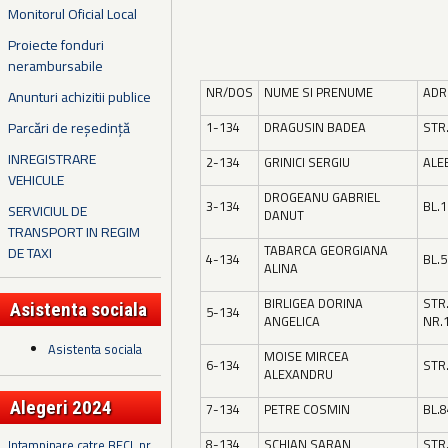
Monitorul Oficial Local
Proiecte fonduri
nerambursabile
NR/DOS
NUME SI PRENUME
ADR
Anunturi achizitii publice
Parcări de reședință
1-134
DRAGUSIN BADEA
STR.
INREGISTRARE
2-134
GRINICI SERGIU
ALEE
VEHICULE
DROGEANU GABRIEL
3-134
BL.1
SERVICIUL DE
DANUT
TRANSPORT IN REGIM
TABARCA GEORGIANA
DE TAXI
4-134
BL.5
ALINA
BIRLIGEA DORINA
STR
Asistenta sociala
5-134
ANGELICA
NR.
Asistenta sociala
MOISE MIRCEA
6-134
STR.
ALEXANDRU
Alegeri 2024
7-134
PETRE COSMIN
BL.8
8-134
SCHIAN SARAN
STR
Intampinare catre BECL nr.