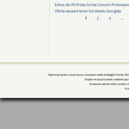
Extras din PV Proba Scrisa Concurs Promovare
Oferta vanzare teren Dorobantu Georgeta
Pagini
1
2
3
…
Optimizat pentru vizualizare cu browsere moderne (Google Chrome, Mozi
Drepturile asupra acestui website apar
Accesarea neautorizată a acestui si
Aut