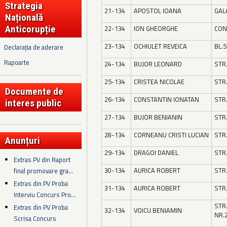
Strategia
21-134
APOSTOL IOANA
GAL
Națională
Anticorupție
22-134
ION GHEORGHE
CON
23-134
OCHIULET REVEICA
BL.5
Declarația de aderare
Rapoarte
24-134
BUJOR LEONARD
STR
25-134
CRISTEA NICOLAE
STR.
Documente de
26-134
CONSTANTIN IONATAN
STR.
interes public
27-134
BUJOR BENIANIN
STR.
28-134
CORNEANU CRISTI LUCIAN
STR
Anunțuri
29-134
DRAGOI DANIEL
STR
Extras PV din Raport
30-134
AURICA ROBERT
STR
final promovare gra...
Extras din PV Proba
31-134
AURICA ROBERT
STR
Interviu Concurs Pro...
STR
Extras din PV Proba
32-134
VOICU BENIAMIN
NR.
Scrisa Concurs