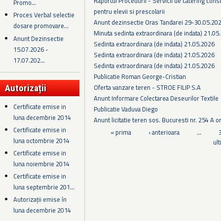
Raportul Procedurii - Servicii de catering cons
Promo...
pentru elevii si prescolarii
Proces Verbal selectie
Anunt dezinsectie Oras Tandarei 29-30.05.202
dosare promovare...
Minuta sedinta extraordinara (de indata) 21.05
Anunt Dezinsectie
Sedinta extraordinara (de indata) 21.05.2026
15.07.2026 -
Sedinta extraordinara (de indata) 21.05.2026
17.07.202...
Sedinta extraordinara (de indata) 21.05.2026
Publicatie Roman George-Cristian
Oferta vanzare teren - STROE FILIP S.A
Autorizații
Anunt Informare Colectarea Deseurilor Textile
Certificate emise in
Publicatie Vaduva Diego
luna decembrie 2014
Anunt licitatie teren sos. Bucuresti nr. 254 A o
Certificate emise in
Pagini
« prima
‹ anterioara
…
luna octombrie 2014
ul
Certificate emise in
luna noiembrie 2014
Certificate emise in
luna septembrie 201...
Autorizații emise în
luna decembrie 2014