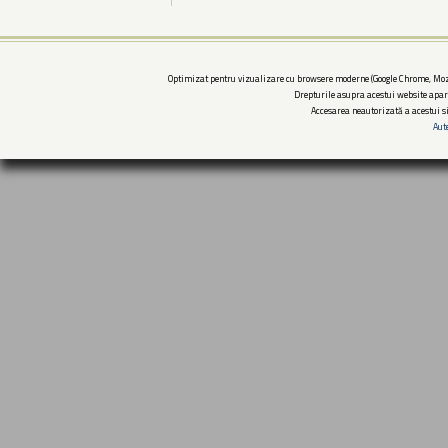
Optimizat pentru vizualizare cu browsere moderne (Google Chrome, Mozi
Drepturile asupra acestui website apar
Accesarea neautorizată a acestui si
Aut