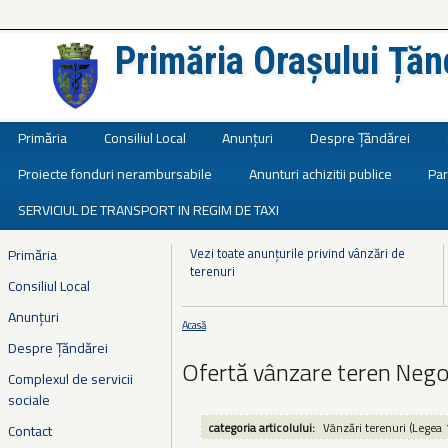
Primăria Orașului Țăn
Județul Ialomița
Primăria
Consiliul Local
Anunțuri
Despre Țăndărei
Proiecte fonduri nerambursabile
Anunturi achizitii publice
Par
SERVICIUL DE TRANSPORT IN REGIM DE TAXI
Vezi toate anunțurile privind vânzări de
Primăria
terenuri
Consiliul Local
Anunțuri
Acasă
Eşti aici
Despre Țăndărei
Ofertă vânzare teren Nego
Complexul de servicii
sociale
categoria articolului:
Vânzări terenuri (Legea 
Contact