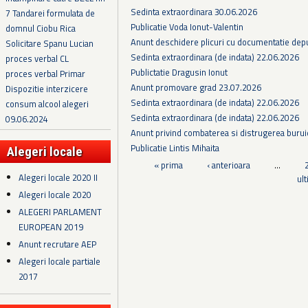
Sedinta extraordinara 30.06.2026
7 Tandarei formulata de
Publicatie Voda Ionut-Valentin
domnul Ciobu Rica
Anunt deschidere plicuri cu documentatie depus
Solicitare Spanu Lucian
Sedinta extraordinara (de indata) 22.06.2026
proces verbal CL
Publictatie Dragusin Ionut
proces verbal Primar
Anunt promovare grad 23.07.2026
Dispozitie interzicere
Sedinta extraordinara (de indata) 22.06.2026
consum alcool alegeri
Sedinta extraordinara (de indata) 22.06.2026
09.06.2024
Anunt privind combaterea si distrugerea burui
Publicatie Lintis Mihaita
Alegeri locale
Pagini
« prima
‹ anterioara
…
Alegeri locale 2020 II
ul
Alegeri locale 2020
ALEGERI PARLAMENT
EUROPEAN 2019
Anunt recrutare AEP
Alegeri locale partiale
2017