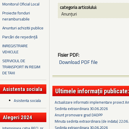
Monitorul Oficial Local
categoria articolului:
Proiecte fonduri
Anunțuri
nerambursabile
Anunturi achizitii publice
Parcări de reședință
INREGISTRARE
VEHICULE
Fisier PDF:
SERVICIUL DE
Download PDF file
TRANSPORT IN REGIM
DE TAXI
Asistenta sociala
Ultimele informații publicate:
Asistenta sociala
Actualizare informatii implementare proiect 
Sedinta extraordinara 30.06.2026
Anunt promovare grad DADPP
Alegeri 2024
Minuta sedinta extraordinara (de indata) 22.06
Sedinta extraordinara 30.06.2026
Intampinare catre BECL nr.