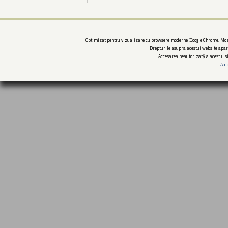
Optimizat pentru vizualizare cu browsere moderne (Google Chrome, Mozi
Drepturile asupra acestui website apar
Accesarea neautorizată a acestui si
Aut