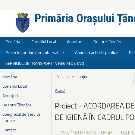
Primăria Orașului Țăn
Județul Ialomița
Primăria
Consiliul Local
Anunțuri
Despre Țăndărei
Proiecte fonduri nerambursabile
Anunturi achizitii publice
Par
SERVICIUL DE TRANSPORT IN REGIM DE TAXI
Primăria
Vezi toate anunțurile
Consiliul Local
Acasă
Eşti aici
Anunțuri
Proiect - ACORDAREA D
Despre Țăndărei
Complexul de servicii
DE IGIENĂ ÎN CADRUL P
sociale
Contact
Mie, 19/03/2025 - 09:43
—
UAT T