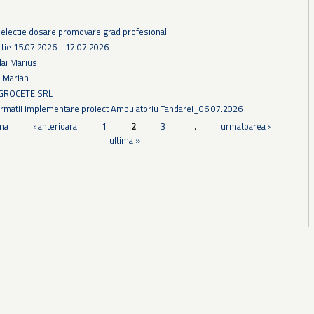
selectie dosare promovare grad profesional
tie 15.07.2026 - 17.07.2026
lai Marius
u Marian
AGROCETE SRL
formatii implementare proiect Ambulatoriu Tandarei_06.07.2026
ma
‹ anterioara
1
2
3
…
urmatoarea ›
ultima »