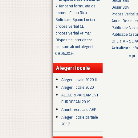
Dosar 395
7 Tandarei formulata de
Dosar 394
domnul Ciobu Rica
Proces Verbal 
Solicitare Spanu Lucian
Anunt Dezinsec
proces verbal CL
Publicatie Necu
proces verbal Primar
Publicatie Cret
Dispozitie interzicere
OFERTA - SC 
consum alcool alegeri
Actualizare in
09.06.2024
Pagini
« pri
Alegeri locale
Alegeri locale 2020 II
Alegeri locale 2020
ALEGERI PARLAMENT
EUROPEAN 2019
Anunt recrutare AEP
Alegeri locale partiale
2017