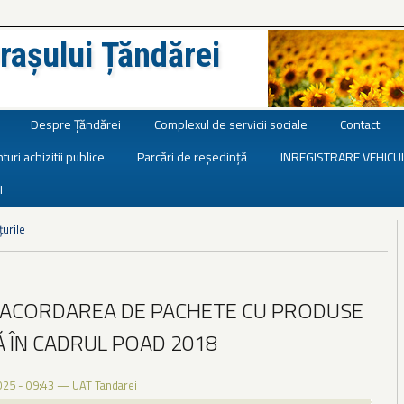
rașului Țăndărei
Despre Țăndărei
Complexul de servicii sociale
Contact
turi achizitii publice
Parcări de reședință
INREGISTRARE VEHICU
I
țurile
 - ACORDAREA DE PACHETE CU PRODUSE
Ă ÎN CADRUL POAD 2018
025 - 09:43
—
UAT Tandarei