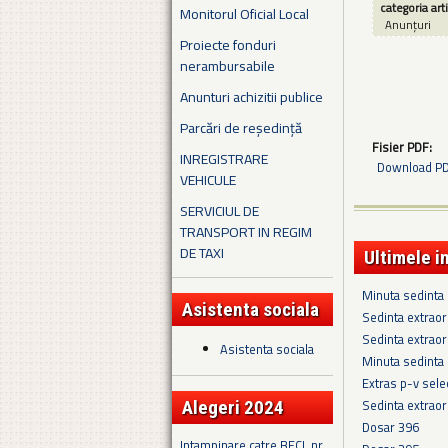
categoria art
Monitorul Oficial Local
Anunțuri
Proiecte fonduri
nerambursabile
Anunturi achizitii publice
Parcări de reședință
Fisier PDF:
INREGISTRARE
Download PDF
VEHICULE
SERVICIUL DE
TRANSPORT IN REGIM
DE TAXI
Ultimele i
Minuta sedinta 
Asistenta sociala
Sedinta extraor
Sedinta extraor
Asistenta sociala
Minuta sedinta
Extras p-v sel
Sedinta extraor
Alegeri 2024
Dosar 396
Intampinare catre BECL nr.