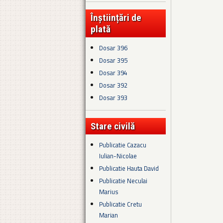
Înștiințări de
plată
Dosar 396
Dosar 395
Dosar 394
Dosar 392
Dosar 393
Stare civilă
Publicatie Cazacu
Iulian-Nicolae
Publicatie Hauta David
Publicatie Neculai
Marius
Publicatie Cretu
Marian