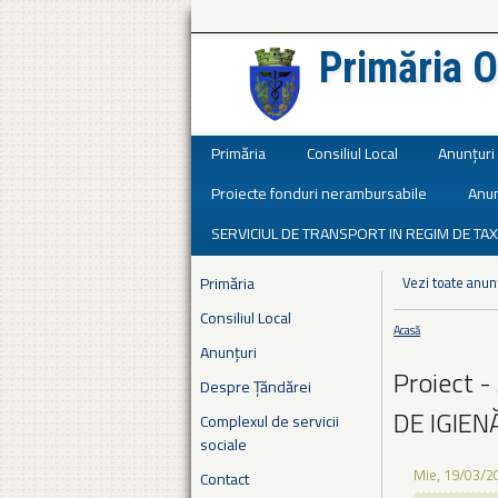
Primăria O
Județul Ialomița
Primăria
Consiliul Local
Anunțuri
Proiecte fonduri nerambursabile
Anun
SERVICIUL DE TRANSPORT IN REGIM DE TAX
Primăria
Vezi toate anun
Consiliul Local
Acasă
Eşti aici
Anunțuri
Proiect
Despre Țăndărei
DE IGIEN
Complexul de servicii
sociale
Mie, 19/03/2
Contact