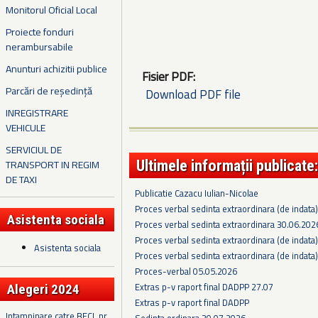
Monitorul Oficial Local
Proiecte fonduri
nerambursabile
Anunturi achizitii publice
Fisier PDF:
Parcări de reședință
Download PDF file
INREGISTRARE
VEHICULE
SERVICIUL DE
Ultimele informații publicate:
TRANSPORT IN REGIM
DE TAXI
Publicatie Cazacu Iulian-Nicolae
Proces verbal sedinta extraordinara (de indata
Asistenta sociala
Proces verbal sedinta extraordinara 30.06.202
Proces verbal sedinta extraordinara (de indata
Asistenta sociala
Proces verbal sedinta extraordinara (de indata
Proces-verbal 05.05.2026
Extras p-v raport final DADPP 27.07
Alegeri 2024
Extras p-v raport final DADPP
Intampinare catre BECL nr.
Sedinta ordinara 30.07.2026