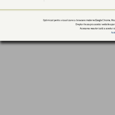
Optimizat pentru vizualizare cu browsere moderne (Google Chrome, Mozi
Drepturile asupra acestui website apar
Accesarea neautorizată a acestui si
Aut