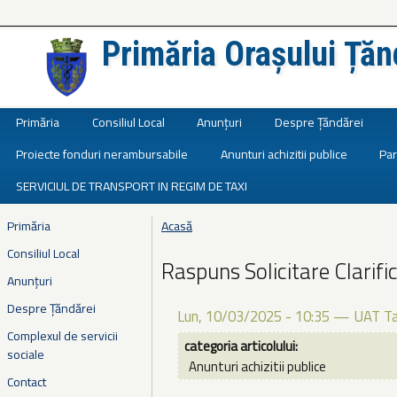
Primăria Orașului Țăn
Județul Ialomița
Primăria
Consiliul Local
Anunțuri
Despre Țăndărei
Proiecte fonduri nerambursabile
Anunturi achizitii publice
Par
SERVICIUL DE TRANSPORT IN REGIM DE TAXI
Primăria
Acasă
Eşti aici
Consiliul Local
Raspuns Solicitare Clarific
Anunțuri
Despre Țăndărei
Lun, 10/03/2025 - 10:35
—
UAT Ta
Complexul de servicii
categoria articolului:
sociale
Anunturi achizitii publice
Contact