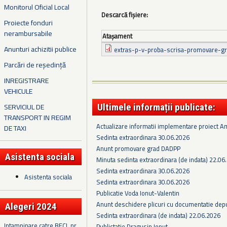
Monitorul Oficial Local
Descarcă fișiere:
Proiecte fonduri
nerambursabile
Ataşament
Anunturi achizitii publice
extras-p-v-proba-scrisa-promovare-gr
Parcări de reședință
INREGISTRARE
VEHICULE
SERVICIUL DE
Ultimele informații publicate:
TRANSPORT IN REGIM
Actualizare informatii implementare proiect 
DE TAXI
Sedinta extraordinara 30.06.2026
Anunt promovare grad DADPP
Asistenta sociala
Minuta sedinta extraordinara (de indata) 22.06
Sedinta extraordinara 30.06.2026
Asistenta sociala
Sedinta extraordinara 30.06.2026
Publicatie Voda Ionut-Valentin
Anunt deschidere plicuri cu documentatie depus
Alegeri 2024
Sedinta extraordinara (de indata) 22.06.2026
Intampinare catre BECL nr.
Publictatie Dragusin Ionut