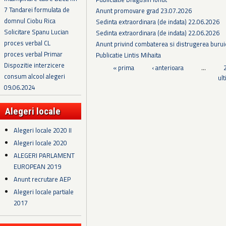
7 Tandarei formulata de
Anunt promovare grad 23.07.2026
domnul Ciobu Rica
Sedinta extraordinara (de indata) 22.06.2026
Solicitare Spanu Lucian
Sedinta extraordinara (de indata) 22.06.2026
proces verbal CL
Anunt privind combaterea si distrugerea burui
proces verbal Primar
Publicatie Lintis Mihaita
Dispozitie interzicere
Pagini
« prima
‹ anterioara
…
consum alcool alegeri
ul
09.06.2024
Alegeri locale
Alegeri locale 2020 II
Alegeri locale 2020
ALEGERI PARLAMENT
EUROPEAN 2019
Anunt recrutare AEP
Alegeri locale partiale
2017