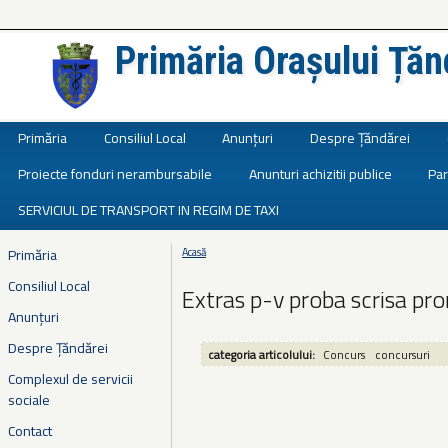
Primăria Orașului Țăn
Județul Ialomița
Primăria
Consiliul Local
Anunțuri
Despre Țăndărei
Proiecte fonduri nerambursabile
Anunturi achizitii publice
Par
SERVICIUL DE TRANSPORT IN REGIM DE TAXI
Primăria
Acasă
Eşti aici
Consiliul Local
Extras p-v proba scrisa p
Anunțuri
Despre Țăndărei
categoria articolului:
Concurs
concursuri
Complexul de servicii
sociale
Contact