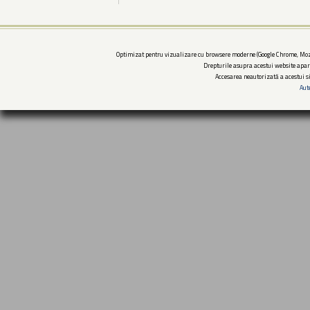
Optimizat pentru vizualizare cu browsere moderne (Google Chrome, Mozi
Drepturile asupra acestui website apar
Accesarea neautorizată a acestui si
Aut