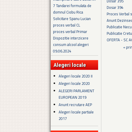
Dosar 395
7 Tandarei formulata de
Dosar 394
domnul Ciobu Rica
Proces Verbal 
Solicitare Spanu Lucian
Anunt Dezinsec
proces verbal CL
Publicatie Necu
proces verbal Primar
Publicatie Cret
Dispozitie interzicere
OFERTA - SC 
consum alcool alegeri
Pagini
« pri
09.06.2024
Alegeri locale
Alegeri locale 2020 II
Alegeri locale 2020
ALEGERI PARLAMENT
EUROPEAN 2019
Anunt recrutare AEP
Alegeri locale partiale
2017