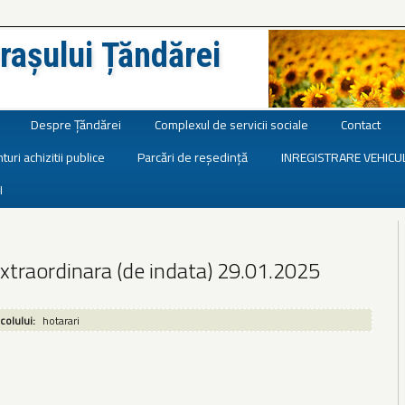
rașului Țăndărei
Despre Țăndărei
Complexul de servicii sociale
Contact
turi achizitii publice
Parcări de reședință
INREGISTRARE VEHICU
I
xtraordinara (de indata) 29.01.2025
icolului:
hotarari