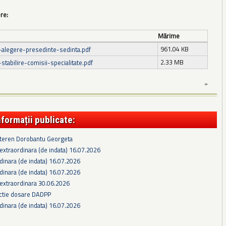
ere:
Mărime
961.04 KB
-alegere-presedinte-sedinta.pdf
2.33 MB
stabilire-comisii-specialitate.pdf
»
nformații publicate:
 teren Dorobantu Georgeta
extraordinara (de indata) 16.07.2026
dinara (de indata) 16.07.2026
dinara (de indata) 16.07.2026
 extraordinara 30.06.2026
ectie dosare DADPP
dinara (de indata) 16.07.2026