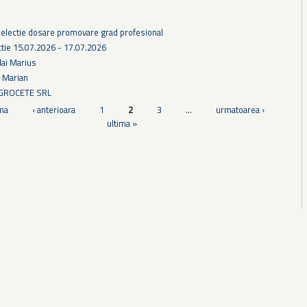
selectie dosare promovare grad profesional
tie 15.07.2026 - 17.07.2026
lai Marius
u Marian
AGROCETE SRL
ma
‹ anterioara
1
2
3
…
urmatoarea ›
ultima »