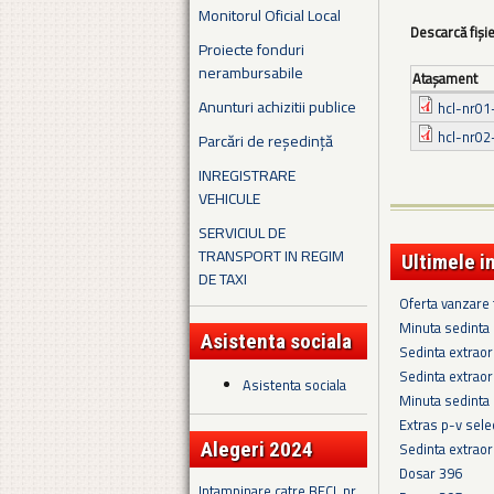
Monitorul Oficial Local
Descarcă fiși
Proiecte fonduri
nerambursabile
Ataşament
Anunturi achizitii publice
hcl-nr01
hcl-nr02-
Parcări de reședință
INREGISTRARE
VEHICULE
SERVICIUL DE
TRANSPORT IN REGIM
Ultimele i
DE TAXI
Oferta vanzare
Minuta sedinta 
Asistenta sociala
Sedinta extraor
Sedinta extraor
Asistenta sociala
Minuta sedinta
Extras p-v sel
Alegeri 2024
Sedinta extraor
Dosar 396
Intampinare catre BECL nr.