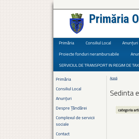
Primăria O
Județul Ialomița
Primăria
Consiliul Local
Anunțuri
Proiecte fonduri nerambursabile
Anun
SERVICIUL DE TRANSPORT IN REGIM DE TAX
Primăria
Acasă
Eşti aici
Consiliul Local
Sedinta e
Anunțuri
Despre Țăndărei
categoria art
Complexul de servicii
sociale
Contact