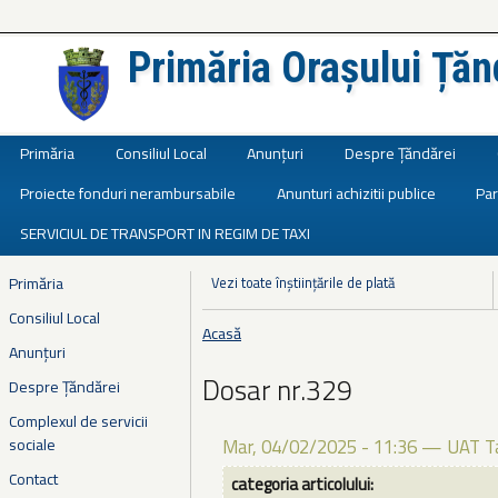
Primăria Orașului Țăn
Județul Ialomița
Primăria
Consiliul Local
Anunțuri
Despre Țăndărei
Proiecte fonduri nerambursabile
Anunturi achizitii publice
Par
SERVICIUL DE TRANSPORT IN REGIM DE TAXI
Primăria
Vezi toate înștiințările de plată
Consiliul Local
Acasă
Eşti aici
Anunțuri
Dosar nr.329
Despre Țăndărei
Complexul de servicii
sociale
Mar, 04/02/2025 - 11:36
—
UAT T
Contact
categoria articolului: