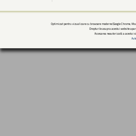
Optimizat pentru vizualizare cu browsere moderne (Google Chrome, Mozi
Drepturile asupra acestui website apar
Accesarea neautorizată a acestui si
Aut