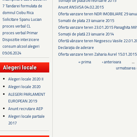
Somaţii de plată 06 februarie 2015
7 Tandarei formulata de
Anunt ANSVSA 04.02.2015
domnul Ciobu Rica
Oferta vanzare teren NDR IMOBILIARE 29 ianu
Solicitare Spanu Lucian
Somatii de plata 23 ianuarie 2015
proces verbal CL
Oferta vanzare teren 23.01.2015 Panaghita Mih
proces verbal Primar
Somații de plată 23 ianuarie 2014
Dispozitie interzicere
Ofertă vânzare teren Negoescu Vasile 22.01.
consum alcool alegeri
Declarația de aderare
09.06.2024
Oferta vanzare teren Zaharia Aurel 15.01.2015
Pagini
« prima
‹ anterioara
…
Alegeri locale
urmatoarea 
Alegeri locale 2020 II
Alegeri locale 2020
ALEGERI PARLAMENT
EUROPEAN 2019
Anunt recrutare AEP
Alegeri locale partiale
2017