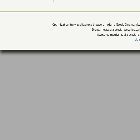
Optimizat pentru vizualizare cu browsere moderne (Google Chrome, Mozi
Drepturile asupra acestui website apar
Accesarea neautorizată a acestui si
Aut