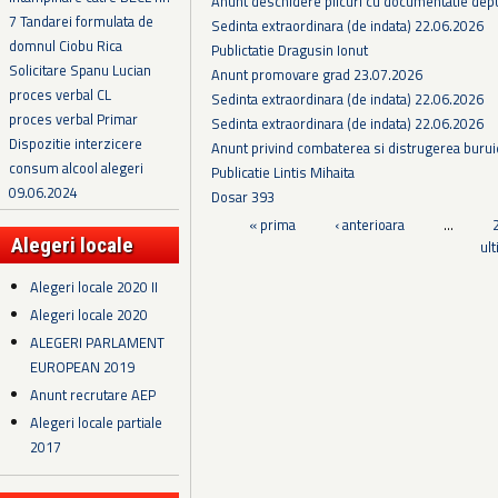
Anunt deschidere plicuri cu documentatie depus
7 Tandarei formulata de
Sedinta extraordinara (de indata) 22.06.2026
domnul Ciobu Rica
Publictatie Dragusin Ionut
Solicitare Spanu Lucian
Anunt promovare grad 23.07.2026
proces verbal CL
Sedinta extraordinara (de indata) 22.06.2026
proces verbal Primar
Sedinta extraordinara (de indata) 22.06.2026
Dispozitie interzicere
Anunt privind combaterea si distrugerea burui
consum alcool alegeri
Publicatie Lintis Mihaita
09.06.2024
Dosar 393
Pagini
« prima
‹ anterioara
…
Alegeri locale
ul
Alegeri locale 2020 II
Alegeri locale 2020
ALEGERI PARLAMENT
EUROPEAN 2019
Anunt recrutare AEP
Alegeri locale partiale
2017