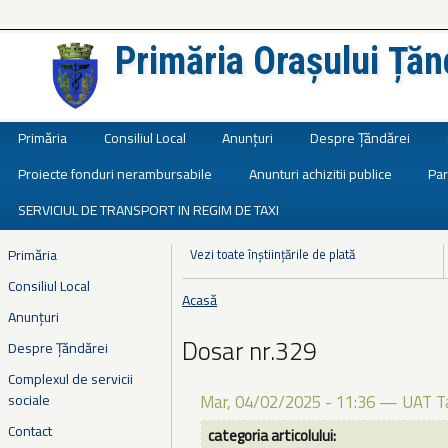
Primăria Orașului Țăn
Județul Ialomița
Primăria
Consiliul Local
Anunțuri
Despre Țăndărei
Proiecte fonduri nerambursabile
Anunturi achizitii publice
Par
SERVICIUL DE TRANSPORT IN REGIM DE TAXI
Primăria
Vezi toate înștiințările de plată
Consiliul Local
Acasă
Eşti aici
Anunțuri
Dosar nr.329
Despre Țăndărei
Complexul de servicii
sociale
Mar, 04/02/2025 - 11:36
—
UAT T
Contact
categoria articolului: