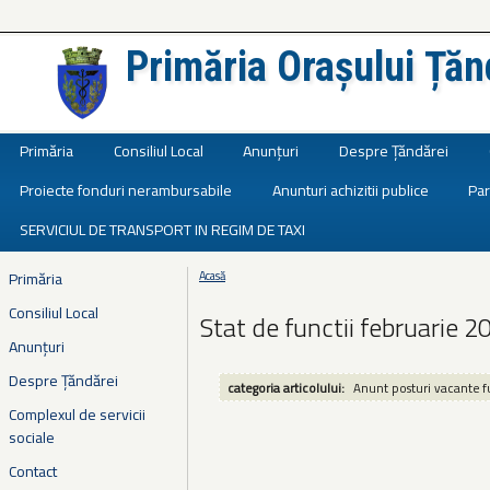
Primăria Orașului Țăn
Județul Ialomița
Primăria
Consiliul Local
Anunțuri
Despre Țăndărei
Proiecte fonduri nerambursabile
Anunturi achizitii publice
Par
SERVICIUL DE TRANSPORT IN REGIM DE TAXI
Primăria
Acasă
Eşti aici
Consiliul Local
Stat de functii februarie 2
Anunțuri
Despre Țăndărei
categoria articolului:
Anunt posturi vacante f
Complexul de servicii
sociale
Contact