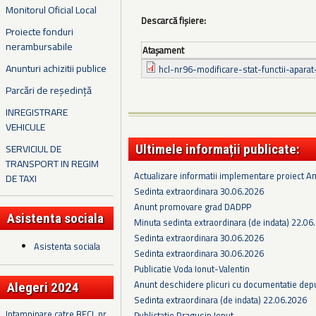
Monitorul Oficial Local
Descarcă fișiere:
Proiecte fonduri
nerambursabile
Ataşament
Anunturi achizitii publice
hcl-nr96-modificare-stat-functii-aparat
Parcări de reședință
INREGISTRARE
VEHICULE
SERVICIUL DE
Ultimele informații publicate:
TRANSPORT IN REGIM
Actualizare informatii implementare proiect 
DE TAXI
Sedinta extraordinara 30.06.2026
Anunt promovare grad DADPP
Asistenta sociala
Minuta sedinta extraordinara (de indata) 22.06
Sedinta extraordinara 30.06.2026
Asistenta sociala
Sedinta extraordinara 30.06.2026
Publicatie Voda Ionut-Valentin
Anunt deschidere plicuri cu documentatie depus
Alegeri 2024
Sedinta extraordinara (de indata) 22.06.2026
Intampinare catre BECL nr.
Publictatie Dragusin Ionut