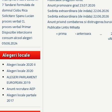
7 Tandarei formulata de
Anunt promovare grad 23.07.2026
domnul Ciobu Rica
Sedinta extraordinara (de indata) 22.06.2026
Solicitare Spanu Lucian
Sedinta extraordinara (de indata) 22.06.2026
proces verbal CL
Anunt privind combaterea si distrugerea burui
proces verbal Primar
Publicatie Lintis Mihaita
Dispozitie interzicere
Pagini
« prima
‹ anterioara
…
consum alcool alegeri
ul
09.06.2024
Alegeri locale
Alegeri locale 2020 II
Alegeri locale 2020
ALEGERI PARLAMENT
EUROPEAN 2019
Anunt recrutare AEP
Alegeri locale partiale
2017