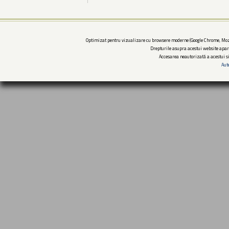
Optimizat pentru vizualizare cu browsere moderne (Google Chrome, Mozi
Drepturile asupra acestui website apar
Accesarea neautorizată a acestui si
Aut