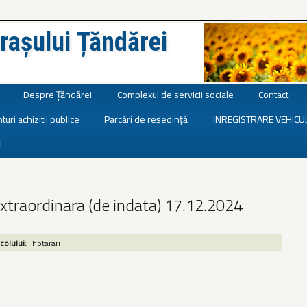
rașului Țăndărei
Despre Țăndărei
Complexul de servicii sociale
Contact
turi achizitii publice
Parcări de reședință
INREGISTRARE VEHICU
I
xtraordinara (de indata) 17.12.2024
icolului:
hotarari