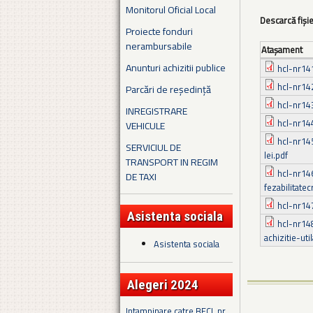
Monitorul Oficial Local
Descarcă fiși
Proiecte fonduri
nerambursabile
Ataşament
Anunturi achizitii publice
hcl-nr14
hcl-nr142
Parcări de reședință
hcl-nr14
INREGISTRARE
hcl-nr14
VEHICULE
hcl-nr14
SERVICIUL DE
lei.pdf
TRANSPORT IN REGIM
hcl-nr14
DE TAXI
fezabilitatec
hcl-nr147
Asistenta sociala
hcl-nr148
achizitie-uti
Asistenta sociala
Alegeri 2024
Intampinare catre BECL nr.