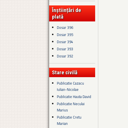
Înștiințări de
plată
Dosar 396
Dosar 395
Dosar 394
Dosar 393
Dosar 392
Stare civilă
Publicatie Cazacu
Iulian-Nicolae
Publicatie Hauta David
Publicatie Neculai
Marius
Publicatie Cretu
Marian