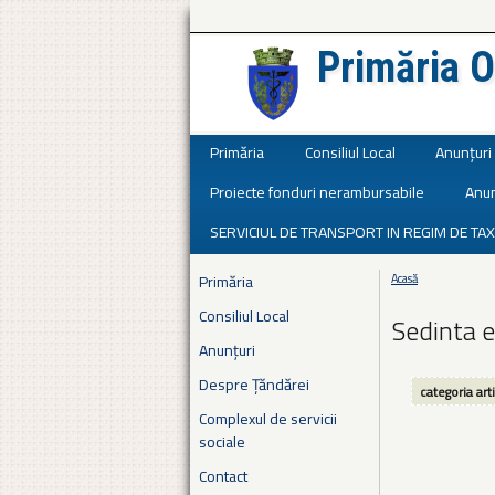
Primăria O
Județul Ialomița
Primăria
Consiliul Local
Anunțuri
Proiecte fonduri nerambursabile
Anun
SERVICIUL DE TRANSPORT IN REGIM DE TAX
Primăria
Acasă
Eşti aici
Consiliul Local
Sedinta e
Anunțuri
Despre Țăndărei
categoria art
Complexul de servicii
sociale
Contact