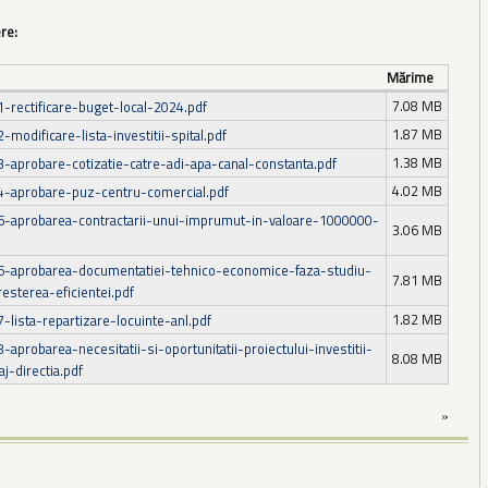
ere:
Mărime
7.08 MB
1-rectificare-buget-local-2024.pdf
1.87 MB
-modificare-lista-investitii-spital.pdf
1.38 MB
3-aprobare-cotizatie-catre-adi-apa-canal-constanta.pdf
4.02 MB
4-aprobare-puz-centru-comercial.pdf
5-aprobarea-contractarii-unui-imprumut-in-valoare-1000000-
3.06 MB
6-aprobarea-documentatiei-tehnico-economice-faza-studiu-
7.81 MB
resterea-eficientei.pdf
1.82 MB
-lista-repartizare-locuinte-anl.pdf
-aprobarea-necesitatii-si-oportunitatii-proiectului-investitii-
8.08 MB
laj-directia.pdf
»