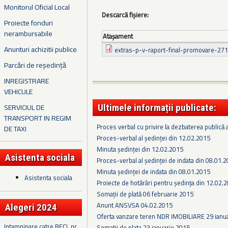
Monitorul Oficial Local
Descarcă fișiere:
Proiecte fonduri
nerambursabile
Ataşament
Anunturi achizitii publice
extras-p-v-raport-final-promovare-271
Parcări de reședință
INREGISTRARE
VEHICULE
SERVICIUL DE
Ultimele informații publicate:
TRANSPORT IN REGIM
Proces verbal cu privire la dezbaterea publică a
DE TAXI
Proces-verbal al ședinței din 12.02.2015
Minuta ședinței din 12.02.2015
Asistenta sociala
Proces-verbal al ședinței de indata din 08.01.
Minuta ședinței de indata din 08.01.2015
Asistenta sociala
Proiecte de hotărâri pentru ședința din 12.02.
Somaţii de plată 06 februarie 2015
Anunt ANSVSA 04.02.2015
Alegeri 2024
Oferta vanzare teren NDR IMOBILIARE 29 ianu
Intampinare catre BECL nr.
Somatii de plata 23 ianuarie 2015