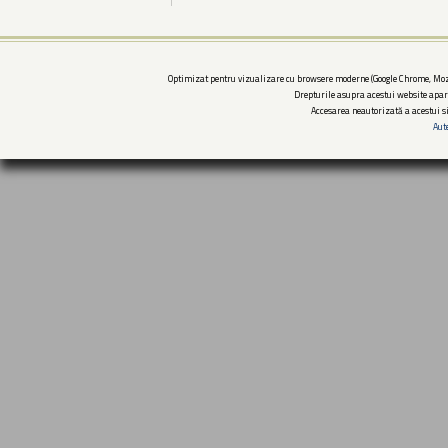
Optimizat pentru vizualizare cu browsere moderne (Google Chrome, Mozi
Drepturile asupra acestui website apar
Accesarea neautorizată a acestui si
Aut