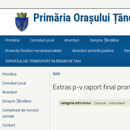
Primăria Orașului Țăn
Județul Ialomița
Primăria
Consiliul Local
Anunțuri
Despre Țăndărei
Proiecte fonduri nerambursabile
Anunturi achizitii publice
Par
SERVICIUL DE TRANSPORT IN REGIM DE TAXI
Primăria
Acasă
Eşti aici
Consiliul Local
Extras p-v raport final pr
Anunțuri
Despre Țăndărei
categoria articolului:
Concurs
concursuri
Complexul de servicii
sociale
Contact