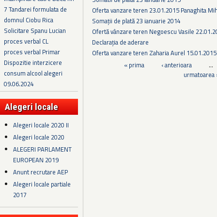
7 Tandarei formulata de
Oferta vanzare teren 23.01.2015 Panaghita Mih
domnul Ciobu Rica
Somații de plată 23 ianuarie 2014
Solicitare Spanu Lucian
Ofertă vânzare teren Negoescu Vasile 22.01.
proces verbal CL
Declarația de aderare
proces verbal Primar
Oferta vanzare teren Zaharia Aurel 15.01.2015
Dispozitie interzicere
Pagini
« prima
‹ anterioara
…
consum alcool alegeri
urmatoarea 
09.06.2024
Alegeri locale
Alegeri locale 2020 II
Alegeri locale 2020
ALEGERI PARLAMENT
EUROPEAN 2019
Anunt recrutare AEP
Alegeri locale partiale
2017