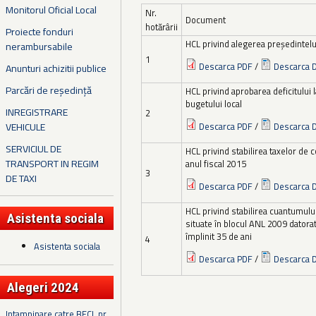
Monitorul Oficial Local
Nr.
Document
hotărârii
Proiecte fonduri
HCL privind alegerea președintelu
nerambursabile
1
Descarca PDF
/
Descarca 
Anunturi achizitii publice
Parcări de reședință
HCL privind aprobarea deficitului 
bugetului local
INREGISTRARE
2
VEHICULE
Descarca PDF
/
Descarca 
SERVICIUL DE
HCL privind stabilirea taxelor de 
TRANSPORT IN REGIM
anul fiscal 2015
3
DE TAXI
Descarca PDF
/
Descarca 
HCL privind stabilirea cuantumului
Asistenta sociala
situate în blocul ANL 2009 datorat
împlinit 35 de ani
4
Asistenta sociala
Descarca PDF
/
Descarca 
Alegeri 2024
Intampinare catre BECL nr.