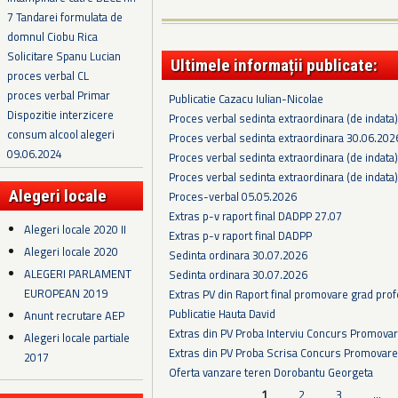
7 Tandarei formulata de
domnul Ciobu Rica
Solicitare Spanu Lucian
Ultimele informații publicate:
proces verbal CL
proces verbal Primar
Publicatie Cazacu Iulian-Nicolae
Dispozitie interzicere
Proces verbal sedinta extraordinara (de indata
consum alcool alegeri
Proces verbal sedinta extraordinara 30.06.202
09.06.2024
Proces verbal sedinta extraordinara (de indata
Proces verbal sedinta extraordinara (de indata
Alegeri locale
Proces-verbal 05.05.2026
Extras p-v raport final DADPP 27.07
Alegeri locale 2020 II
Extras p-v raport final DADPP
Alegeri locale 2020
Sedinta ordinara 30.07.2026
ALEGERI PARLAMENT
Sedinta ordinara 30.07.2026
EUROPEAN 2019
Extras PV din Raport final promovare grad prof
Publicatie Hauta David
Anunt recrutare AEP
Extras din PV Proba Interviu Concurs Promova
Alegeri locale partiale
Extras din PV Proba Scrisa Concurs Promovare
2017
Oferta vanzare teren Dorobantu Georgeta
1
2
3
…