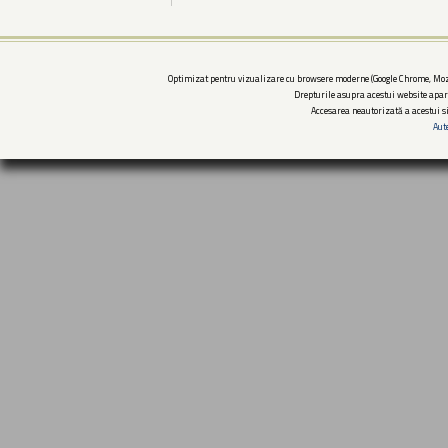
Optimizat pentru vizualizare cu browsere moderne (Google Chrome, Mozi
Drepturile asupra acestui website apar
Accesarea neautorizată a acestui si
Aut