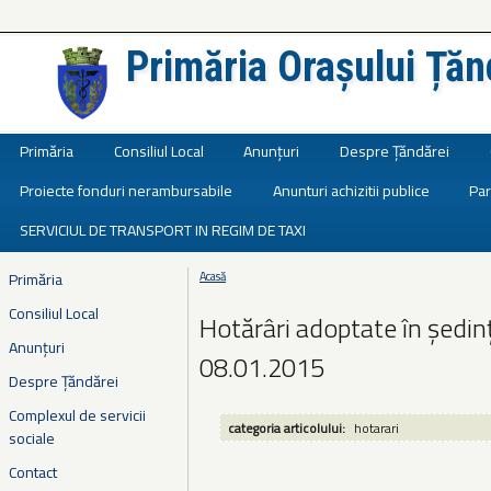
Primăria Orașului Țăn
Județul Ialomița
Primăria
Consiliul Local
Anunțuri
Despre Țăndărei
Proiecte fonduri nerambursabile
Anunturi achizitii publice
Par
SERVICIUL DE TRANSPORT IN REGIM DE TAXI
Primăria
Acasă
Eşti aici
Consiliul Local
Hotărâri adoptate în ședin
Anunțuri
08.01.2015
Despre Țăndărei
Complexul de servicii
categoria articolului:
hotarari
sociale
Contact