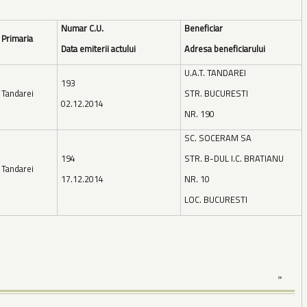
Numar C.U.
Beneficiar
Primaria
Data emiterii actului
Adresa beneficiarului
U.A.T. TANDAREI
193
Tandarei
STR. BUCURESTI
02.12.2014
NR. 190
SC. SOCERAM SA
194
STR. B-DUL I.C. BRATIANU
Tandarei
17.12.2014
NR. 10
LOC. BUCURESTI
»