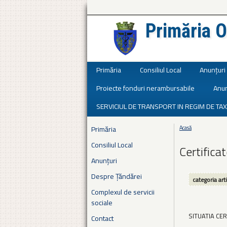
Primăria O
Județul Ialomița
Primăria
Consiliul Local
Anunțuri
Proiecte fonduri nerambursabile
Anun
SERVICIUL DE TRANSPORT IN REGIM DE TAX
Primăria
Acasă
Eşti aici
Consiliul Local
Certifica
Anunțuri
Despre Țăndărei
categoria art
Complexul de servicii
sociale
SITUATIA CE
Contact