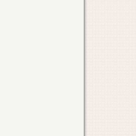
Obiectul solicitarii
Adresa solicitarii
DEZMEMBRARE TEREN 3 LOTURI
LOC. TANDAREI
ZONA PASUNE
DESFIINTARE CLADIRI INCINTA
STR. ALEEA FABRICII
NR. 20