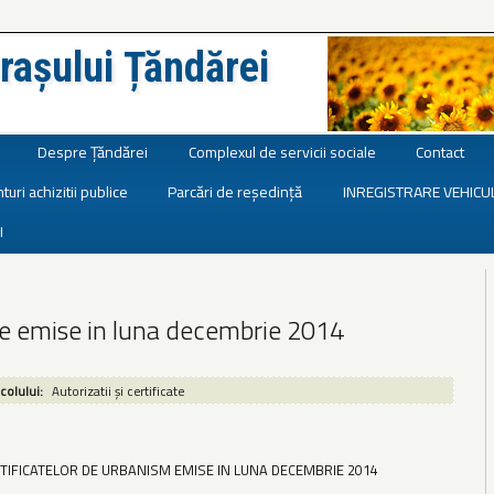
rașului Țăndărei
Despre Țăndărei
Complexul de servicii sociale
Contact
turi achizitii publice
Parcări de reședință
INREGISTRARE VEHICU
I
te emise in luna decembrie 2014
icolului:
Autorizatii și certificate
RTIFICATELOR DE URBANISM EMISE IN LUNA DECEMBRIE 2014