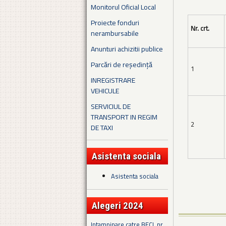
Monitorul Oficial Local
Proiecte fonduri
Nr. crt.
nerambursabile
Anunturi achizitii publice
Parcări de reședință
1
INREGISTRARE
VEHICULE
SERVICIUL DE
TRANSPORT IN REGIM
2
DE TAXI
Asistenta sociala
Asistenta sociala
Alegeri 2024
Intampinare catre BECL nr.