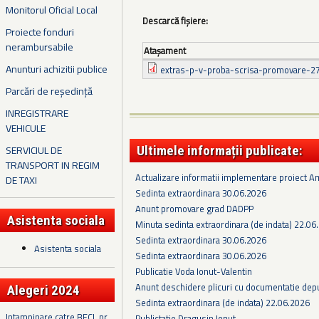
Monitorul Oficial Local
Descarcă fișiere:
Proiecte fonduri
nerambursabile
Ataşament
Anunturi achizitii publice
extras-p-v-proba-scrisa-promovare-27
Parcări de reședință
INREGISTRARE
VEHICULE
SERVICIUL DE
Ultimele informații publicate:
TRANSPORT IN REGIM
Actualizare informatii implementare proiect 
DE TAXI
Sedinta extraordinara 30.06.2026
Anunt promovare grad DADPP
Asistenta sociala
Minuta sedinta extraordinara (de indata) 22.06
Sedinta extraordinara 30.06.2026
Asistenta sociala
Sedinta extraordinara 30.06.2026
Publicatie Voda Ionut-Valentin
Anunt deschidere plicuri cu documentatie depus
Alegeri 2024
Sedinta extraordinara (de indata) 22.06.2026
Intampinare catre BECL nr.
Publictatie Dragusin Ionut