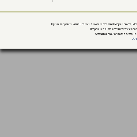
Optimizat pentru vizualizare cu browsere moderne (Google Chrome, Mozi
Drepturile asupra acestui website apar
Accesarea neautorizată a acestui si
Aut