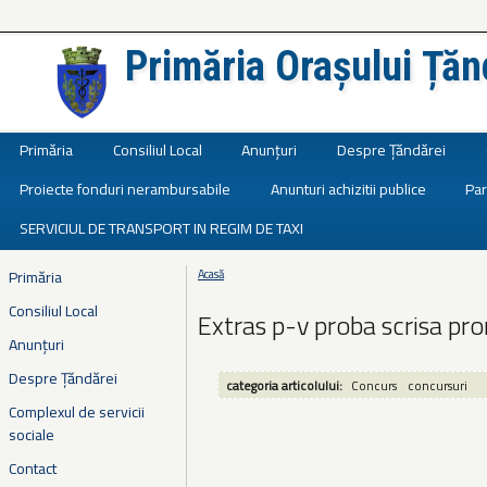
Primăria Orașului Țăn
Județul Ialomița
Primăria
Consiliul Local
Anunțuri
Despre Țăndărei
Proiecte fonduri nerambursabile
Anunturi achizitii publice
Par
SERVICIUL DE TRANSPORT IN REGIM DE TAXI
Primăria
Acasă
Eşti aici
Consiliul Local
Extras p-v proba scrisa p
Anunțuri
Despre Țăndărei
categoria articolului:
Concurs
concursuri
Complexul de servicii
sociale
Contact