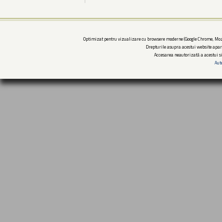
Optimizat pentru vizualizare cu browsere moderne (Google Chrome, Mozi
Drepturile asupra acestui website apar
Accesarea neautorizată a acestui si
Aut