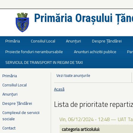
Primăria Orașului Țăn
Județul Ialomița
Primăria
Consiliul Local
Anunțuri
Despre Țăndărei
Proiecte fonduri nerambursabile
Anunturi achizitii publice
Par
SERVICIUL DE TRANSPORT IN REGIM DE TAXI
Primăria
Vezi toate anunțurile
Consiliul Local
Acasă
Eşti aici
Anunțuri
Lista de prioritate reparti
Despre Țăndărei
Complexul de servicii
sociale
Vin, 06/12/2024 - 12:48
—
UAT Ta
Contact
categoria articolului: