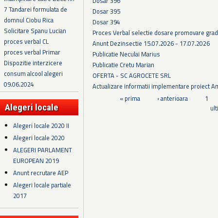
Dosar 396
7 Tandarei formulata de
Dosar 395
domnul Ciobu Rica
Dosar 394
Solicitare Spanu Lucian
Proces Verbal selectie dosare promovare grad
proces verbal CL
Anunt Dezinsectie 15.07.2026 - 17.07.2026
proces verbal Primar
Publicatie Neculai Marius
Dispozitie interzicere
Publicatie Cretu Marian
consum alcool alegeri
OFERTA - SC AGROCETE SRL
09.06.2024
Actualizare informatii implementare proiect 
Pagini
« prima
‹ anterioara
1
Alegeri locale
ul
Alegeri locale 2020 II
Alegeri locale 2020
ALEGERI PARLAMENT
EUROPEAN 2019
Anunt recrutare AEP
Alegeri locale partiale
2017