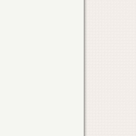
Obiectul solicitarii
Adresa solicitarii
AMPLASARE BANNERE ELECTORALE
LOC. TANDAREI
OPERATIUNI NOTARIALE
STR. CAPRIOAREI
NR. 66
ALIMENTARE CU ENERGIE ELECTRICA
STR. BUCURESTI
NR. 200
BRANSAMENT SI PRM GAZE NATURALE