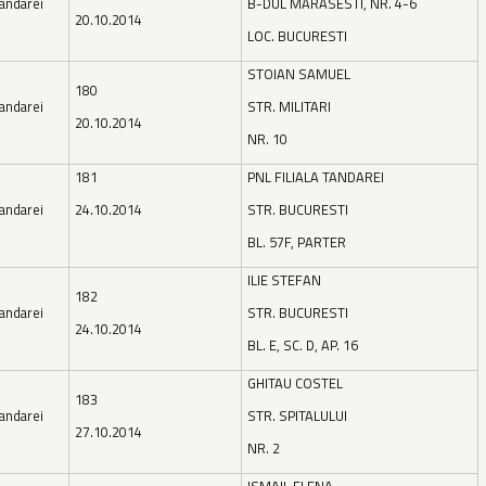
andarei
B-DUL MARASESTI, NR. 4-6
20.10.2014
LOC. BUCURESTI
STOIAN SAMUEL
180
andarei
STR. MILITARI
20.10.2014
NR. 10
181
PNL FILIALA TANDAREI
andarei
24.10.2014
STR. BUCURESTI
BL. 57F, PARTER
ILIE STEFAN
182
andarei
STR. BUCURESTI
24.10.2014
BL. E, SC. D, AP. 16
GHITAU COSTEL
183
andarei
STR. SPITALULUI
27.10.2014
NR. 2