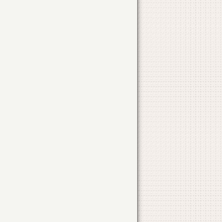
STR. AVALANSEI
NR. 32
CONSTRUIRE LOCUINTA
STR. MILITARI
NR. 10
AMPLASARE BANNERE ELECTORALE
LOC. TANDAREI
RECOMP. INTERIOARA
STR. BUCURESTI
BL. E, SC. D. AP. 16
CONSTRUIRE TERASA SI SP. COMERCIAL
STR. SPITALULUI
NR. 2