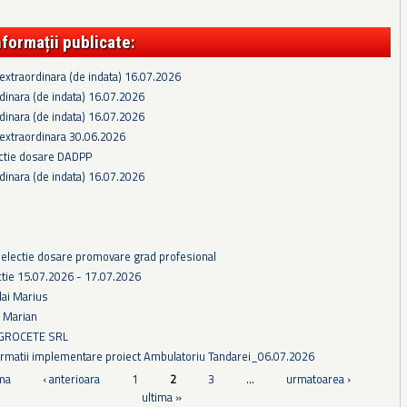
nformații publicate:
extraordinara (de indata) 16.07.2026
dinara (de indata) 16.07.2026
dinara (de indata) 16.07.2026
 extraordinara 30.06.2026
ectie dosare DADPP
dinara (de indata) 16.07.2026
selectie dosare promovare grad profesional
tie 15.07.2026 - 17.07.2026
lai Marius
u Marian
AGROCETE SRL
formatii implementare proiect Ambulatoriu Tandarei_06.07.2026
ma
‹ anterioara
1
2
3
…
urmatoarea ›
ultima »