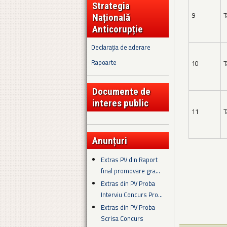
Strategia
9
T
Națională
Anticorupție
Declarația de aderare
Rapoarte
10
T
Documente de
interes public
11
T
Anunțuri
Extras PV din Raport
final promovare gra...
Extras din PV Proba
Interviu Concurs Pro...
Extras din PV Proba
Scrisa Concurs