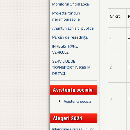
Monitorul Oficial Local
Proiecte fonduri
Nr. crt.
P
nerambursabile
Anunturi achizitii publice
Parcări de reședință
1
T
INREGISTRARE
VEHICULE
SERVICIUL DE
TRANSPORT IN REGIM
2
T
DE TAXI
Asistenta sociala
3
T
Asistenta sociala
Alegeri 2024
Intampinare catre BECL nr.