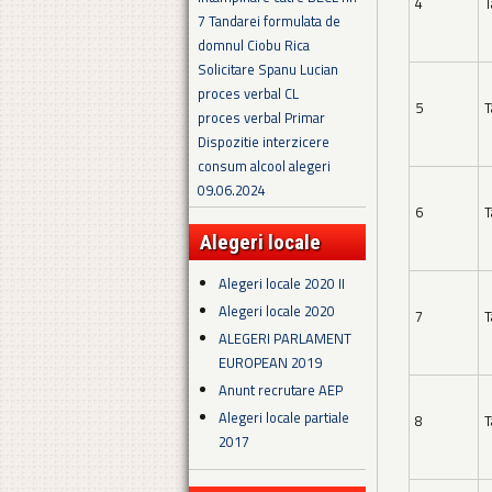
4
T
7 Tandarei formulata de
domnul Ciobu Rica
Solicitare Spanu Lucian
proces verbal CL
5
T
proces verbal Primar
Dispozitie interzicere
consum alcool alegeri
09.06.2024
6
T
Alegeri locale
Alegeri locale 2020 II
Alegeri locale 2020
7
T
ALEGERI PARLAMENT
EUROPEAN 2019
Anunt recrutare AEP
Alegeri locale partiale
8
T
2017