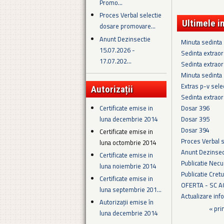
Promo...
Proces Verbal selectie
Ultimele i
dosare promovare...
Anunt Dezinsectie
Minuta sedinta 
15.07.2026 -
Sedinta extraor
17.07.202...
Sedinta extraor
Minuta sedinta
Extras p-v sel
Autorizații
Sedinta extraor
Certificate emise in
Dosar 396
luna decembrie 2014
Dosar 395
Dosar 394
Certificate emise in
Proces Verbal 
luna octombrie 2014
Anunt Dezinsec
Certificate emise in
Publicatie Necu
luna noiembrie 2014
Publicatie Cret
Certificate emise in
OFERTA - SC 
luna septembrie 201...
Actualizare in
Autorizații emise în
Pagini
« pri
luna decembrie 2014