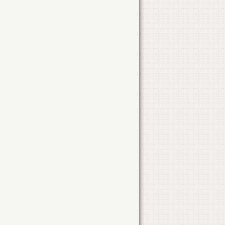
CONSTRUIRE ANEXA
STR. NARCISELOR
NR. 44
CONSTRUIRE LOCUINTA
STR. CORNULUI
NR. 17
RECOMP. INTERIOARA
STR. BUCURESTI
NR. 177