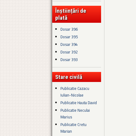
Înștiințări de
plată
Dosar 396
Dosar 395
Dosar 394
Dosar 392
Dosar 393
Stare civilă
Publicatie Cazacu
Iulian-Nicolae
Publicatie Hauta David
Publicatie Neculai
Marius
Publicatie Cretu
Marian