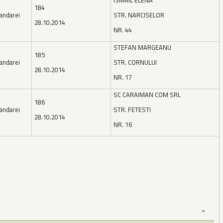
ISMAIL ELENA
184
andarei
STR. NARCISELOR
28.10.2014
NR. 44
STEFAN MARGEANU
185
andarei
STR. CORNULUI
28.10.2014
NR. 17
SC CARAIMAN COM SRL
186
andarei
STR. FETESTI
28.10.2014
NR. 16
»