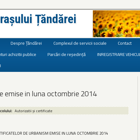
rașului Țăndărei
Despre Țăndărei
Complexul de servicii sociale
Contact
turi achizitii publice
Parcări de reședință
INREGISTRARE VEHICU
I
te emise in luna octombrie 2014
icolului:
Autorizatii și certificate
RTIFICATELOR DE URBANISM EMISE IN LUNA OCTOMBRIE 2014