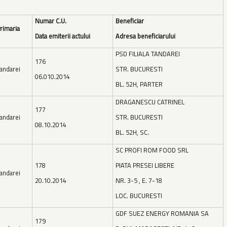
Numar C.U.
Beneficiar
rimaria
Data emiterii actului
Adresa beneficiarului
PSD FILIALA TANDAREI
176
andarei
STR. BUCURESTI
06.010.2014
BL. 52H, PARTER
DRAGANESCU CATRINEL
177
andarei
STR. BUCURESTI
08.10.2014
BL. 52H, SC.
SC PROFI ROM FOOD SRL
178
PIATA PRESEI LIBERE
andarei
20.10.2014
NR. 3-5 , E. 7-18
LOC. BUCURESTI
GDF SUEZ ENERGY ROMANIA SA
179