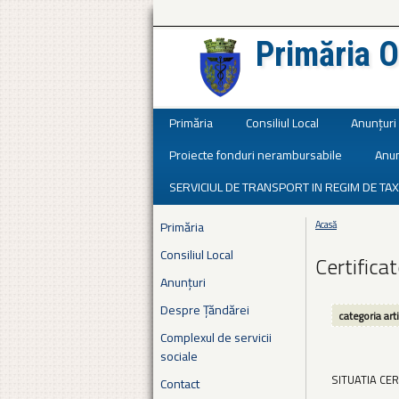
Primăria O
Județul Ialomița
Primăria
Consiliul Local
Anunțuri
Proiecte fonduri nerambursabile
Anun
SERVICIUL DE TRANSPORT IN REGIM DE TAX
Primăria
Acasă
Eşti aici
Consiliul Local
Certifica
Anunțuri
Despre Țăndărei
categoria art
Complexul de servicii
sociale
SITUATIA CE
Contact