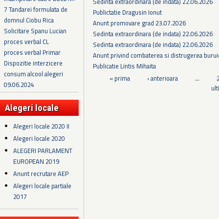
Sedinta extraordinara (de indata) 22.06.2026
7 Tandarei formulata de
Publictatie Dragusin Ionut
domnul Ciobu Rica
Anunt promovare grad 23.07.2026
Solicitare Spanu Lucian
Sedinta extraordinara (de indata) 22.06.2026
proces verbal CL
Sedinta extraordinara (de indata) 22.06.2026
proces verbal Primar
Anunt privind combaterea si distrugerea burui
Dispozitie interzicere
Publicatie Lintis Mihaita
consum alcool alegeri
Pagini
« prima
‹ anterioara
…
09.06.2024
ul
Alegeri locale
Alegeri locale 2020 II
Alegeri locale 2020
ALEGERI PARLAMENT
EUROPEAN 2019
Anunt recrutare AEP
Alegeri locale partiale
2017