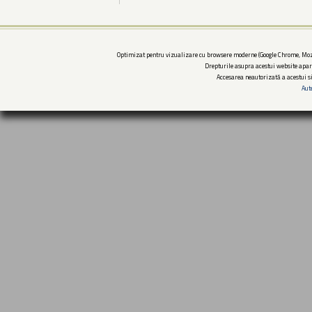
Optimizat pentru vizualizare cu browsere moderne (Google Chrome, Mozi
Drepturile asupra acestui website apar
Accesarea neautorizată a acestui si
Aut