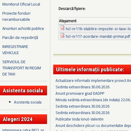
Monitorul Oficial Local
Descarcă fișiere:
Proiecte fonduri
nerambursabile
Ataşament
Anunturi achizitii publice
hcl-nr116-stabilire-impozite-si-taxe-l
hcl-nr117-acordare-mandat-primar.pdf
Parcări de reședință
INREGISTRARE
VEHICULE
SERVICIUL DE
TRANSPORT IN REGIM
Ultimele informații publicate:
DE TAXI
Actualizare informatii implementare proiect 
Sedinta extraordinara 30.06.2026
Asistenta sociala
Anunt promovare grad DADPP
Minuta sedinta extraordinara (de indata) 22.06
Asistenta sociala
Sedinta extraordinara 30.06.2026
Sedinta extraordinara 30.06.2026
Alegeri 2024
Publicatie Voda Ionut-Valentin
Anunt deschidere plicuri cu documentatie depus
Intampinare catre BECL nr.