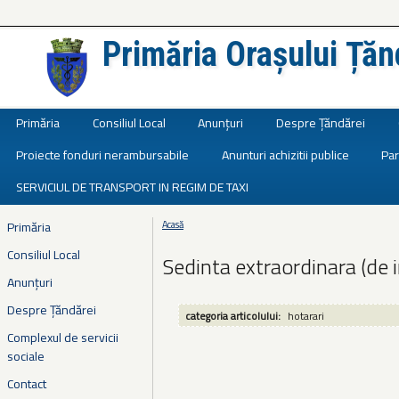
Primăria Orașului Țăn
Județul Ialomița
Primăria
Consiliul Local
Anunțuri
Despre Țăndărei
Proiecte fonduri nerambursabile
Anunturi achizitii publice
Par
SERVICIUL DE TRANSPORT IN REGIM DE TAXI
Primăria
Acasă
Eşti aici
Consiliul Local
Sedinta extraordinara (de 
Anunțuri
Despre Țăndărei
categoria articolului:
hotarari
Complexul de servicii
sociale
Contact