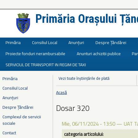
Primăria Orașului Țăn
Județul Ialomița
Primăria
Consiliul Local
Anunțuri
Despre Țăndărei
Proiecte fonduri nerambursabile
Anunturi achizitii publice
Par
SERVICIUL DE TRANSPORT IN REGIM DE TAXI
Primăria
Vezi toate înștiințările de plată
Consiliul Local
Acasă
Eşti aici
Anunțuri
Dosar 320
Despre Țăndărei
Complexul de servicii
sociale
Mie, 06/11/2024 - 13:50
—
UAT T
Contact
categoria articolului: