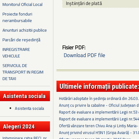
Inștiințări de plată
Monitorul Oficial Local
Proiecte fonduri
nerambursabile
Anunturi achizitii publice
Parcări de reședință
Fisier PDF:
INREGISTRARE
Download PDF file
VEHICULE
SERVICIUL DE
TRANSPORT IN REGIM
DE TAXI
Ultimele informații publicate:
Asistenta sociala
Hotărâri adoptate în ședința ordinară din 26.03
Anunț cu privire la cabaline - Oficiul Județean
Asistenta sociala
Raport de evaluare a implementării Legii nr.53
Raport de evaluare a implementării Legii nr.54
Ofertă vânzare teren Chivu Ana și Lintiș Maria
Alegeri 2024
Anunț privind virusul H5N1 (Gripa Aviară) - 31
Intampinare catre BECL nr.