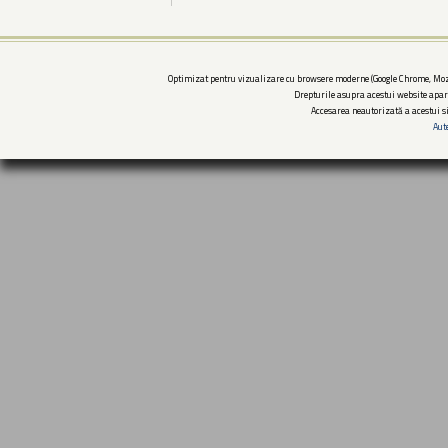
Optimizat pentru vizualizare cu browsere moderne (Google Chrome, Mozi
Drepturile asupra acestui website apar
Accesarea neautorizată a acestui si
Aut