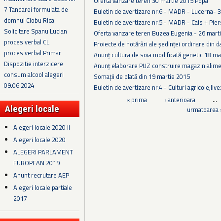
Oferta vanzare teren 30 martie 2015 Popa
7 Tandarei formulata de
Buletin de avertizare nr.6 - MADR - Lucerna- 
domnul Ciobu Rica
Buletin de avertizare nr.5 - MADR - Cais + Pie
Solicitare Spanu Lucian
Oferta vanzare teren Buzea Eugenia - 26 mart
proces verbal CL
Proiecte de hotărâri ale ședinței ordinare din 
proces verbal Primar
Anunț cultura de soia modificată genetic 18 ma
Dispozitie interzicere
Anunț elaborare PUZ construire magazin alim
consum alcool alegeri
Somații de plată din 19 martie 2015
09.06.2024
Buletin de avertizare nr.4 - Culturi agricole,liv
Pagini
« prima
‹ anterioara
…
Alegeri locale
urmatoarea 
Alegeri locale 2020 II
Alegeri locale 2020
ALEGERI PARLAMENT
EUROPEAN 2019
Anunt recrutare AEP
Alegeri locale partiale
2017