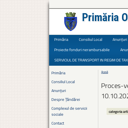
Primăria O
Județul Ialomița
Primăria
Consiliul Local
Anunțuri
Proiecte fonduri nerambursabile
Anun
SERVICIUL DE TRANSPORT IN REGIM DE TAX
Primăria
Acasă
Eşti aici
Consiliul Local
Proces-ve
Anunțuri
10.10.20
Despre Țăndărei
Complexul de servicii
categoria art
sociale
Contact