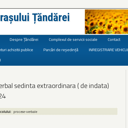
rașului Țăndărei
Despre Țăndărei
Complexul de servicii sociale
Contact
turi achizitii publice
Parcări de reședință
INREGISTRARE VEHICU
I
rbal sedinta extraordinara ( de indata)
24
icolului:
procese-verbale