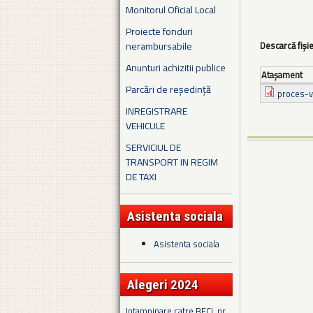
Monitorul Oficial Local
Proiecte fonduri
nerambursabile
Descarcă fiși
Anunturi achizitii publice
Ataşament
Parcări de reședință
proces-v
INREGISTRARE
VEHICULE
SERVICIUL DE
TRANSPORT IN REGIM
DE TAXI
Asistenta sociala
Asistenta sociala
Alegeri 2024
Intampinare catre BECL nr.