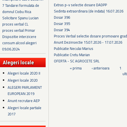
Extras p-v selectie dosare DADPP
7 Tandarei formulata de
Sedinta extraordinara (de indata) 16.07.2026
domnul Ciobu Rica
Dosar 396
Solicitare Spanu Lucian
Dosar 395
proces verbal CL
Dosar 394
proces verbal Primar
Proces Verbal selectie dosare promovare grad
Dispozitie interzicere
Anunt Dezinsectie 15.07.2026 - 17.07.2026
consum alcool alegeri
Publicatie Neculai Marius
09.06.2024
Publicatie Cretu Marian
OFERTA - SC AGROCETE SRL
Alegeri locale
Pagini
« prima
‹ anterioara
1
Alegeri locale 2020 II
ul
Alegeri locale 2020
ALEGERI PARLAMENT
EUROPEAN 2019
Anunt recrutare AEP
Alegeri locale partiale
2017