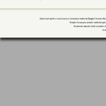
Optimizat pentru vizualizare cu browsere moderne (Google Chrome, Mozi
Drepturile asupra acestui website apar
Accesarea neautorizată a acestui si
Aut