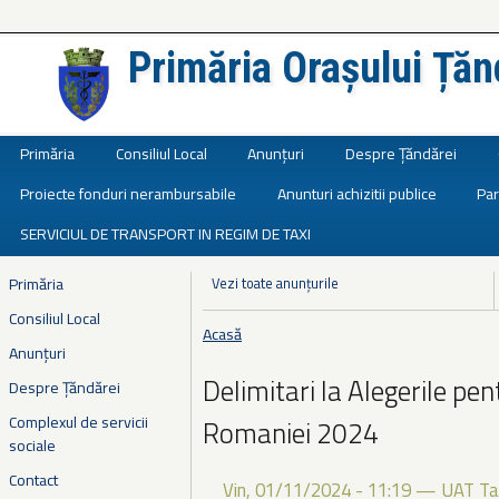
Primăria Orașului Țăn
Județul Ialomița
Primăria
Consiliul Local
Anunțuri
Despre Țăndărei
Proiecte fonduri nerambursabile
Anunturi achizitii publice
Par
SERVICIUL DE TRANSPORT IN REGIM DE TAXI
Primăria
Vezi toate anunțurile
Consiliul Local
Acasă
Eşti aici
Anunțuri
Delimitari la Alegerile pe
Despre Țăndărei
Complexul de servicii
Romaniei 2024
sociale
Contact
Vin, 01/11/2024 - 11:19
—
UAT Ta