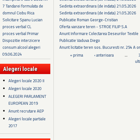
Sedinta extraordinara (de indata) 21.05.2026
7 Tandarei formulata de
Sedinta extraordinara (de indata) 21.05.2026
domnul Ciobu Rica
Publicatie Roman George-Cristian
Solicitare Spanu Lucian
Oferta vanzare teren - STROE FILIP S.A
proces verbal CL
Anunt Informare Colectarea Deseurilor Textile
proces verbal Primar
Publicatie Vaduva Diego
Dispozitie interzicere
Anunt licitatie teren sos. Bucuresti nr. 254 A o
consum alcool alegeri
09.06.2024
Pagini
« prima
‹ anterioara
…
ul
Alegeri locale
Alegeri locale 2020 II
Alegeri locale 2020
ALEGERI PARLAMENT
EUROPEAN 2019
Anunt recrutare AEP
Alegeri locale partiale
2017