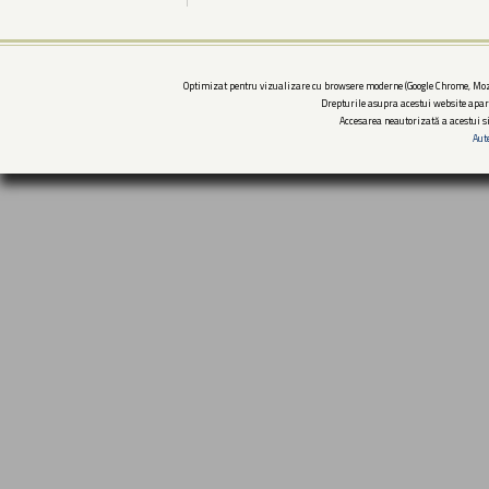
Optimizat pentru vizualizare cu browsere moderne (Google Chrome, Mozi
Drepturile asupra acestui website apar
Accesarea neautorizată a acestui si
Aut