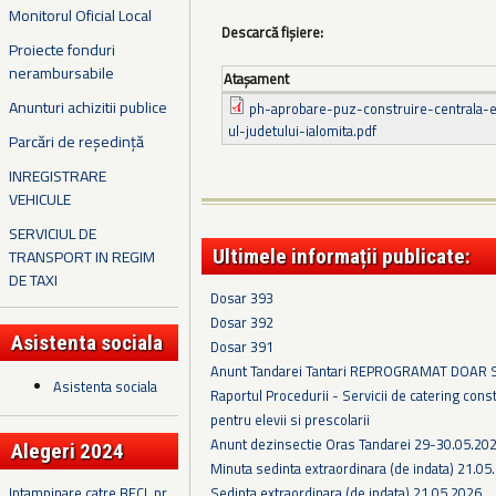
Monitorul Oficial Local
Descarcă fișiere:
Proiecte fonduri
nerambursabile
Ataşament
Anunturi achizitii publice
ph-aprobare-puz-construire-centrala-el
ul-judetului-ialomita.pdf
Parcări de reședință
INREGISTRARE
VEHICULE
SERVICIUL DE
Ultimele informații publicate:
TRANSPORT IN REGIM
DE TAXI
Dosar 393
Dosar 392
Asistenta sociala
Dosar 391
Anunt Tandarei Tantari REPROGRAMAT DOAR
Asistenta sociala
Raportul Procedurii - Servicii de catering cons
pentru elevii si prescolarii
Anunt dezinsectie Oras Tandarei 29-30.05.202
Alegeri 2024
Minuta sedinta extraordinara (de indata) 21.05
Sedinta extraordinara (de indata) 21.05.2026
Intampinare catre BECL nr.