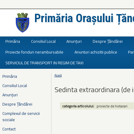
Primăria Orașului Țăn
Județul Ialomița
Primăria
Consiliul Local
Anunțuri
Despre Țăndărei
Proiecte fonduri nerambursabile
Anunturi achizitii publice
Par
SERVICIUL DE TRANSPORT IN REGIM DE TAXI
Primăria
Acasă
Eşti aici
Consiliul Local
Sedinta extraordinara (de 
Anunțuri
Despre Țăndărei
categoria articolului:
proiecte de hotarari
Complexul de servicii
sociale
Contact