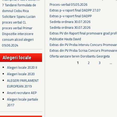
Proces-verbal 05.05.2026
7 Tandarei formulata de
Extras p-v raport final DADPP 27.07
domnul Ciobu Rica
Extras p-v raport final DADPP
Solicitare Spanu Lucian
Sedinta ordinara 30.07.2026
proces verbal CL
Sedinta ordinara 30.07.2026
proces verbal Primar
Extras PV din Raport final promovare grad prof
Dispozitie interzicere
Publicatie Hauta David
consum alcool alegeri
Extras din PV Proba Interviu Concurs Promova
09.06.2024
Extras din PV Proba Scrisa Concurs Promovare
Oferta vanzare teren Dorobantu Georgeta
Alegeri locale
Pagini
1
2
3
…
Alegeri locale 2020 II
Alegeri locale 2020
ALEGERI PARLAMENT
EUROPEAN 2019
Anunt recrutare AEP
Alegeri locale partiale
2017