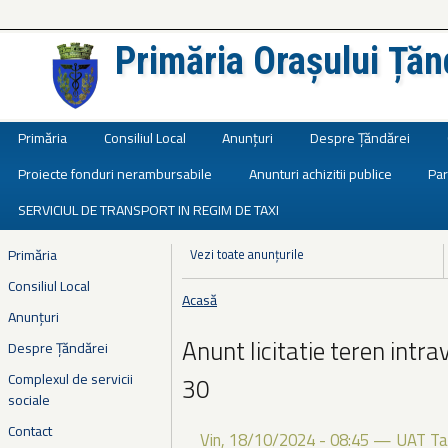
Primăria Orașului Țăn
Județul Ialomița
Primăria
Consiliul Local
Anunțuri
Despre Țăndărei
Proiecte fonduri nerambursabile
Anunturi achizitii publice
Par
SERVICIUL DE TRANSPORT IN REGIM DE TAXI
Primăria
Vezi toate anunțurile
Consiliul Local
Acasă
Eşti aici
Anunțuri
Anunt licitatie teren intrav
Despre Țăndărei
Complexul de servicii
30
sociale
Contact
Vin, 18/10/2024 - 08:45
—
UAT Ta