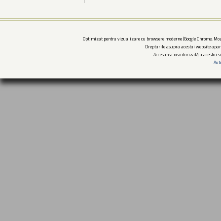
Optimizat pentru vizualizare cu browsere moderne (Google Chrome, Mozi
Drepturile asupra acestui website apar
Accesarea neautorizată a acestui si
Aut