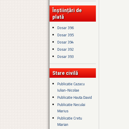
Înștiințări de
plată
Dosar 396
Dosar 395
Dosar 394
Dosar 392
Dosar 393
Stare civilă
Publicatie Cazacu
Iulian-Nicolae
Publicatie Hauta David
Publicatie Neculai
Marius
Publicatie Cretu
Marian