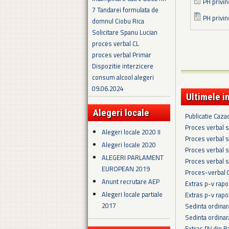
PH privin
7 Tandarei formulata de
PH privin
domnul Ciobu Rica
Solicitare Spanu Lucian
proces verbal CL
proces verbal Primar
Dispozitie interzicere
consum alcool alegeri
09.06.2024
Ultimele i
Alegeri locale
Publicatie Caza
Proces verbal s
Alegeri locale 2020 II
Proces verbal s
Alegeri locale 2020
Proces verbal s
ALEGERI PARLAMENT
Proces verbal s
EUROPEAN 2019
Proces-verbal 
Anunt recrutare AEP
Extras p-v rapo
Alegeri locale partiale
Extras p-v rapo
2017
Sedinta ordina
Sedinta ordina
Extras PV din R