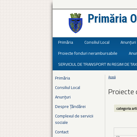
Primăria O
Județul Ialomița
Primăria
Consiliul Local
Anunțuri
Proiecte fonduri nerambursabile
Anun
SERVICIUL DE TRANSPORT IN REGIM DE TAX
Primăria
Acasă
Eşti aici
Consiliul Local
Proiecte 
Anunțuri
Despre Țăndărei
categoria art
Complexul de servicii
sociale
Contact