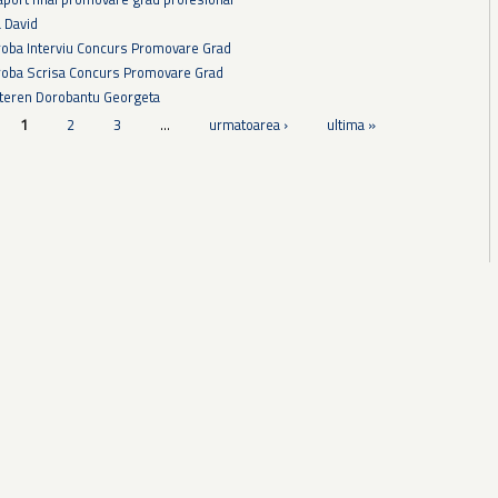
a David
Proba Interviu Concurs Promovare Grad
Proba Scrisa Concurs Promovare Grad
 teren Dorobantu Georgeta
1
2
3
…
urmatoarea ›
ultima »