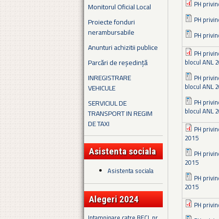
PH privin
Monitorul Oficial Local
PH privin
Proiecte fonduri
nerambursabile
PH privin
Anunturi achizitii publice
PH privin
Parcări de reședință
blocul ANL 2
INREGISTRARE
PH privin
blocul ANL 2
VEHICULE
PH privin
SERVICIUL DE
blocul ANL 2
TRANSPORT IN REGIM
DE TAXI
PH privin
2015
Asistenta sociala
PH privin
2015
Asistenta sociala
PH privin
2015
Alegeri 2024
PH privin
Intampinare catre BECL nr.