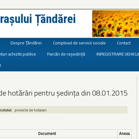
rașului Țăndărei
Despre Țăndărei
Complexul de servicii sociale
Contact
turi achizitii publice
Parcări de reședință
INREGISTRARE VEHICU
I
de hotărâri pentru ședința din 08.01.2015
icolului:
proiecte de hotarari
Document
Anexa