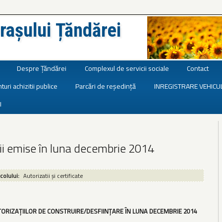
rașului Țăndărei
Despre Țăndărei
Complexul de servicii sociale
Contact
turi achizitii publice
Parcări de reședință
INREGISTRARE VEHICU
I
ii emise în luna decembrie 2014
icolului:
Autorizatii și certificate
TORIZAȚIILOR DE CONSTRUIRE/DESFIINȚARE ÎN LUNA DECEMBRIE 2014