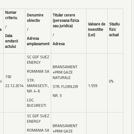
Numar
Denumire
Titular cerere
criteriu
obiectiv
(persoana fizica
Valoare de
Stadiu
sau juridica)
/
a
/
investitie
fizic
/
(Lei)
actual
Data
Adresa
emiterii
amplasament
Adresa
actului
SC GDF SUEZ
ENERGY
BRANSAMENT
ROMANIA SA
+PRM GAZE
150
NATURALE
STR.
ei
0%
22.12.2014
MARASESTI ,
1.559
STR. FLORILOR
NR. 4-6
NR. 5
LOC.
BUCURESTI
SC GDF SUEZ
ENERGY
BRANSAMENT
ROMANIA SA
+PRM GAZE