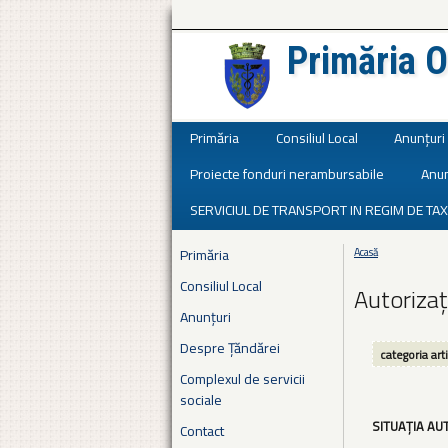
Primăria O
Județul Ialomița
Primăria
Consiliul Local
Anunțuri
Proiecte fonduri nerambursabile
Anun
SERVICIUL DE TRANSPORT IN REGIM DE TAX
Primăria
Acasă
Eşti aici
Consiliul Local
Autorizaț
Anunțuri
Despre Țăndărei
categoria art
Complexul de servicii
sociale
SITUAȚIA AU
Contact