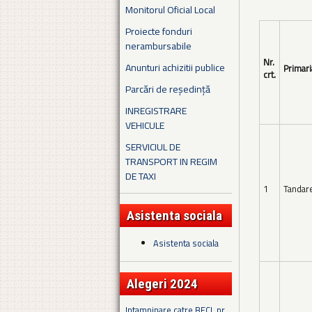
Monitorul Oficial Local
Proiecte fonduri
nerambursabile
Nr.
Anunturi achizitii publice
Primari
crt.
Parcări de reședință
INREGISTRARE
VEHICULE
SERVICIUL DE
TRANSPORT IN REGIM
DE TAXI
1
Tandar
Asistenta sociala
Asistenta sociala
Alegeri 2024
Intampinare catre BECL nr.