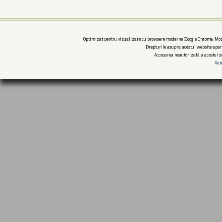
Optimizat pentru vizualizare cu browsere moderne (Google Chrome, Mozi
Drepturile asupra acestui website apar
Accesarea neautorizată a acestui si
Aut