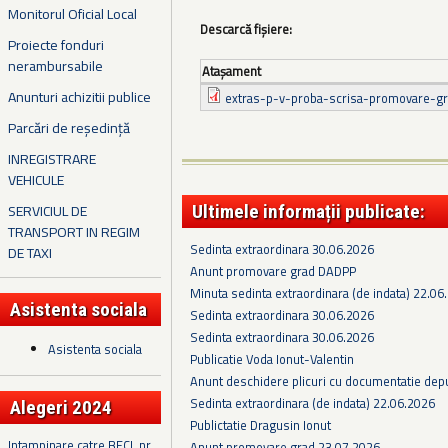
Monitorul Oficial Local
Descarcă fișiere:
Proiecte fonduri
nerambursabile
Ataşament
Anunturi achizitii publice
extras-p-v-proba-scrisa-promovare-gr
Parcări de reședință
INREGISTRARE
VEHICULE
SERVICIUL DE
Ultimele informații publicate:
TRANSPORT IN REGIM
Sedinta extraordinara 30.06.2026
DE TAXI
Anunt promovare grad DADPP
Minuta sedinta extraordinara (de indata) 22.06
Asistenta sociala
Sedinta extraordinara 30.06.2026
Sedinta extraordinara 30.06.2026
Asistenta sociala
Publicatie Voda Ionut-Valentin
Anunt deschidere plicuri cu documentatie depus
Sedinta extraordinara (de indata) 22.06.2026
Alegeri 2024
Publictatie Dragusin Ionut
Intampinare catre BECL nr.
Anunt promovare grad 23.07.2026