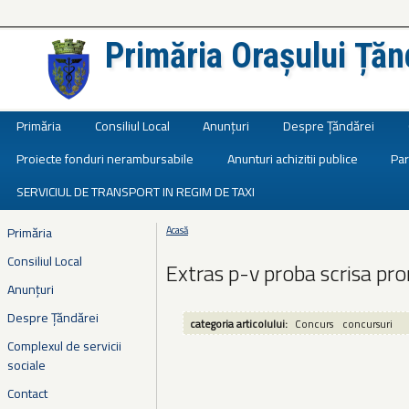
Primăria Orașului Țăn
Județul Ialomița
Primăria
Consiliul Local
Anunțuri
Despre Țăndărei
Proiecte fonduri nerambursabile
Anunturi achizitii publice
Par
SERVICIUL DE TRANSPORT IN REGIM DE TAXI
Primăria
Acasă
Eşti aici
Consiliul Local
Extras p-v proba scrisa p
Anunțuri
Despre Țăndărei
categoria articolului:
Concurs
concursuri
Complexul de servicii
sociale
Contact