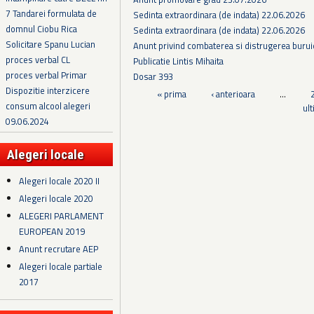
7 Tandarei formulata de
Sedinta extraordinara (de indata) 22.06.2026
domnul Ciobu Rica
Sedinta extraordinara (de indata) 22.06.2026
Solicitare Spanu Lucian
Anunt privind combaterea si distrugerea burui
proces verbal CL
Publicatie Lintis Mihaita
proces verbal Primar
Dosar 393
Dispozitie interzicere
Pagini
« prima
‹ anterioara
…
consum alcool alegeri
ul
09.06.2024
Alegeri locale
Alegeri locale 2020 II
Alegeri locale 2020
ALEGERI PARLAMENT
EUROPEAN 2019
Anunt recrutare AEP
Alegeri locale partiale
2017