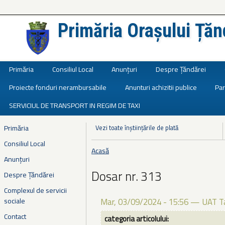
Primăria Orașului Țăn
Județul Ialomița
Primăria
Consiliul Local
Anunțuri
Despre Țăndărei
Proiecte fonduri nerambursabile
Anunturi achizitii publice
Par
SERVICIUL DE TRANSPORT IN REGIM DE TAXI
Primăria
Vezi toate înștiințările de plată
Consiliul Local
Acasă
Eşti aici
Anunțuri
Dosar nr. 313
Despre Țăndărei
Complexul de servicii
sociale
Mar, 03/09/2024 - 15:56
—
UAT T
Contact
categoria articolului: