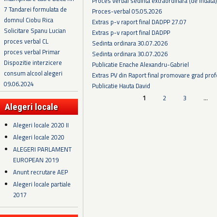
Proces verbal sedinta extraordinara (de indata
7 Tandarei formulata de
Proces-verbal 05.05.2026
domnul Ciobu Rica
Extras p-v raport final DADPP 27.07
Solicitare Spanu Lucian
Extras p-v raport final DADPP
proces verbal CL
Sedinta ordinara 30.07.2026
proces verbal Primar
Sedinta ordinara 30.07.2026
Dispozitie interzicere
Publicatie Enache Alexandru-Gabriel
consum alcool alegeri
Extras PV din Raport final promovare grad prof
09.06.2024
Publicatie Hauta David
Pagini
1
2
3
…
Alegeri locale
Alegeri locale 2020 II
Alegeri locale 2020
ALEGERI PARLAMENT
EUROPEAN 2019
Anunt recrutare AEP
Alegeri locale partiale
2017