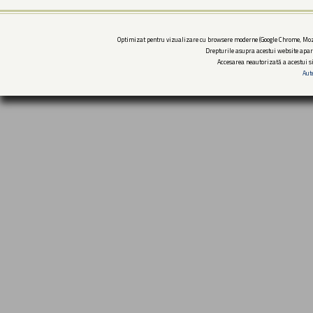
Optimizat pentru vizualizare cu browsere moderne (Google Chrome, Mozi
Drepturile asupra acestui website apar
Accesarea neautorizată a acestui si
Aut