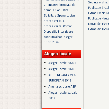
Sedinta ordina
7 Tandarei formulata de
Publicatie Enac
domnul Ciobu Rica
Extras PV din R
Solicitare Spanu Lucian
Publicatie Haut
proces verbal CL
Extras din PV 
proces verbal Primar
Extras din PV 
Dispozitie interzicere
Pagini
consum alcool alegeri
09.06.2024
Alegeri locale
Alegeri locale 2020 II
Alegeri locale 2020
ALEGERI PARLAMENT
EUROPEAN 2019
Anunt recrutare AEP
Alegeri locale partiale
2017