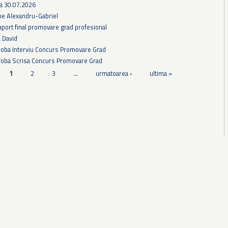
ra 30.07.2026
he Alexandru-Gabriel
aport final promovare grad profesional
a David
Proba Interviu Concurs Promovare Grad
Proba Scrisa Concurs Promovare Grad
1
2
3
…
urmatoarea ›
ultima »