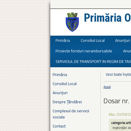
Primăria O
Județul Ialomița
Primăria
Consiliul Local
Anunțuri
Proiecte fonduri nerambursabile
Anun
SERVICIUL DE TRANSPORT IN REGIM DE TAX
Primăria
Vezi toate înștii
Consiliul Local
Acasă
Eşti aici
Anunțuri
Dosar nr.
Despre Țăndărei
Complexul de servicii
Mar, 03/09/2
sociale
categoria art
Contact
Inștiințări d