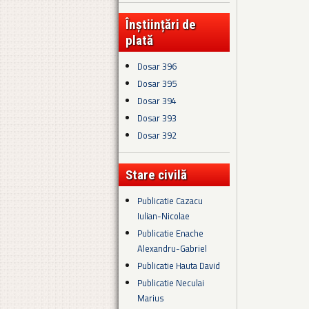
Înștiințări de
plată
Dosar 396
Dosar 395
Dosar 394
Dosar 393
Dosar 392
Stare civilă
Publicatie Cazacu
Iulian-Nicolae
Publicatie Enache
Alexandru-Gabriel
Publicatie Hauta David
Publicatie Neculai
Marius