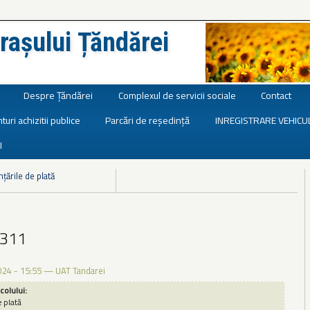
rașului Țăndărei
Despre Țăndărei
Complexul de servicii sociale
Contact
turi achizitii publice
Parcări de reședință
INREGISTRARE VEHICU
I
nțările de plată
 311
024 - 15:55
—
UAT Tandarei
icolului:
e plată