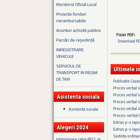
Monitorul Oficial Local
Proiecte fonduri
nerambursabile
Anunturi achizitii publice
Fisier PDF:
Parcări de reședință
Download PDF
INREGISTRARE
VEHICULE
SERVICIUL DE
Ultimele i
TRANSPORT IN REGIM
DE TAXI
Publicatie Caza
Proces verbal s
Proces verbal s
Asistenta sociala
Proces verbal s
Proces verbal s
Asistenta sociala
Proces-verbal 
Extras p-v rapo
Alegeri 2024
Extras p-v rapo
Sedinta ordina
Intampinare catre BECL nr.